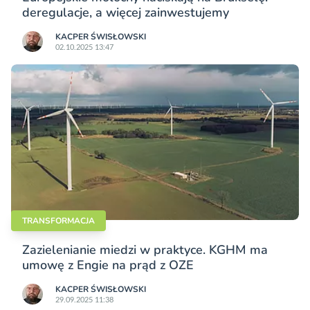
deregulacje, a więcej zainwestujemy
KACPER ŚWISŁO­WSKI
02.10.2025 13:47
TRANSFORMACJA
Zazielenianie miedzi w praktyce. KGHM ma
umowę z Engie na prąd z OZE
KACPER ŚWISŁO­WSKI
29.09.2025 11:38