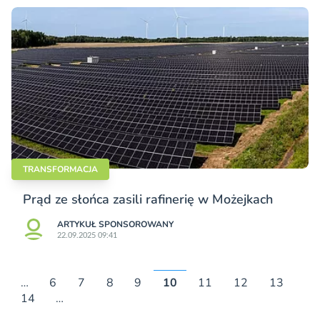
TRANSFORMACJA
Prąd ze słońca zasili rafinerię w Możejkach
ARTYKUŁ SPONSOROWANY
22.09.2025 09:41
…
6
7
8
9
10
11
12
13
14
…