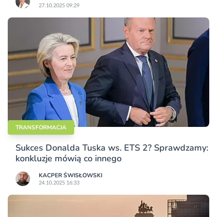
27.10.2025 09:29
TRANSFORMACJA
Sukces Donalda Tuska ws. ETS 2? Sprawdzamy:
konkluzje mówią co innego
KACPER ŚWISŁO­WSKI
24.10.2025 16:33