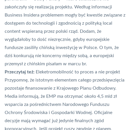
zakończyły się realizacją projektu. Według informacji
Business Insidera problemem mogły być kwestie związane z
dostępem do technologii i zgodnością z polityką
local
content
wspieraną przez polski rząd. Dodam, że
wyglądałoby to dość niezręcznie, gdyby europejskie
fundusze zasiliły chińską inwestycję w Polsce. O tym, że
dziś konkurują nie koncerny między sobą, a
europejski
przemysł z chińskim pisałam w marcu br.
Przeczytaj też:
Eleketromobilność to proces a nie projekt
Przypomnę, że istotnym
elementem całego przedsięwzięcia
pozostaje finansowanie z Krajowego Planu Odbudowy
.
Media informują, że EMP ma otrzymać około 4,5 mld zł
wsparcia za pośrednictwem Narodowego Funduszu
Ochrony Środowiska i Gospodarki Wodnej. Oficjalne
decyzje mają wymagać już jedynie finalnych zgód
korporacyjnych. Jeśli projekt ruszy zgodnie z planem,