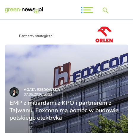
Partnerzy strategiczni
AGATA RZĘDOWSKA
07.05.2026 10:22
EMP z miliardami z KPO i partnerem z
Tajwanu. Foxconn ma pomóc w budowie
polskiego elektryka