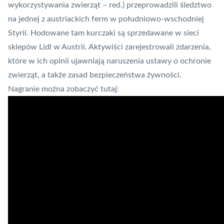
wykorzystywania zwierząt – red.) przeprowadzili śledztwo
na jednej z austriackich ferm w południowo-wschodniej
Styrii. Hodowane tam kurczaki są sprzedawane w sieci
sklepów Lidl w Austrii. Aktywiści zarejestrowali zdarzenia,
które w ich opinii ujawniają naruszenia ustawy o ochronie
zwierząt, a także zasad bezpieczeństwa żywności.
Nagranie można zobaczyć tutaj: