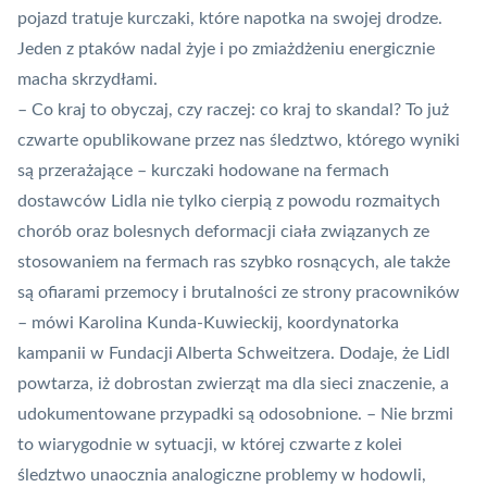
pojazd tratuje kurczaki, które napotka na swojej drodze.
Jeden z ptaków nadal żyje i po zmiażdżeniu energicznie
macha skrzydłami.
– Co kraj to obyczaj, czy raczej: co kraj to skandal? To już
czwarte opublikowane przez nas śledztwo, którego wyniki
są przerażające – kurczaki hodowane na fermach
dostawców Lidla nie tylko cierpią z powodu rozmaitych
chorób oraz bolesnych deformacji ciała związanych ze
stosowaniem na fermach ras szybko rosnących, ale także
są ofiarami przemocy i brutalności ze strony pracowników
– mówi Karolina Kunda-Kuwieckij, koordynatorka
kampanii w Fundacji Alberta Schweitzera. Dodaje, że Lidl
powtarza, iż dobrostan zwierząt ma dla sieci znaczenie, a
udokumentowane przypadki są odosobnione. – Nie brzmi
to wiarygodnie w sytuacji, w której czwarte z kolei
śledztwo unaocznia analogiczne problemy w hodowli,