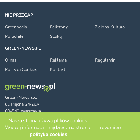
NIE PRZEGAP
Greenpedia
Felietony
Zielona Kultura
Poradniki
Szukaj
GREEN-NEWS.PL
O nas
Reklama
Regulamin
Polityka Cookies
Kontakt
Green-News s.c.
ul. Piękna 24/26A
00-549 Warszawa
Nasza strona używa plików cookies.
Więcej informacji znajdziesz na stronie
rozumiem
Facebook
Twitter
LinkedIn
RSS
© 2026 green-news.pl. All rights reserved.
polityka cookies