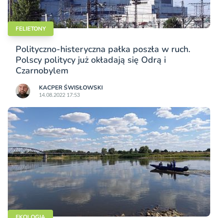
FELIETONY
Polityczno-histeryczna pałka poszła w ruch.
Polscy politycy już okładają się Odrą i
Czarnobylem
KACPER ŚWISŁO­WSKI
14.08.2022 17:53
EKOLOGIA