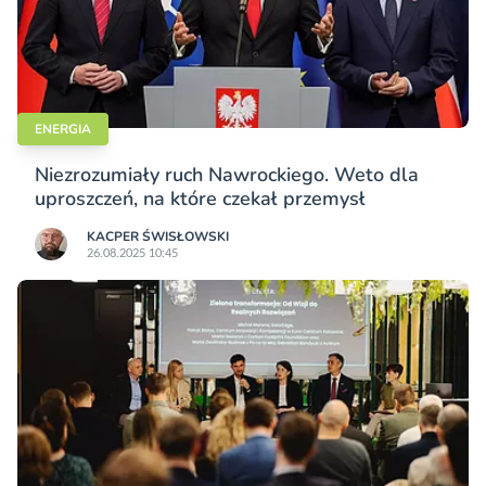
ENERGIA
Niezrozumiały ruch Nawrockiego. Weto dla
uproszczeń, na które czekał przemysł
KACPER ŚWISŁO­WSKI
26.08.2025 10:45