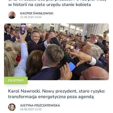
w historii na czele urzędu stanie kobieta
KACPER ŚWISŁO­WSKI
11.08.2025 14:04
FELIETONY
Karol Nawrocki. Nowy prezydent, stare ryzyko:
transformacja energetyczna poza agendą
JUSTYNA PISZCZATOWSKA
06.08.2025 12:50