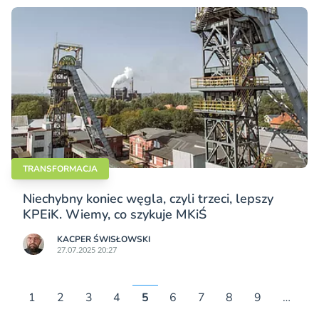
TRANSFORMACJA
Niechybny koniec węgla, czyli trzeci, lepszy
KPEiK. Wiemy, co szykuje MKiŚ
KACPER ŚWISŁO­WSKI
27.07.2025 20:27
1
2
3
4
5
6
7
8
9
…