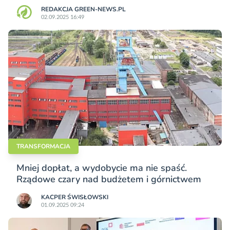
REDAKCJA GREEN-NEWS.PL
02.09.2025 16:49
TRANSFORMACJA
Mniej dopłat, a wydobycie ma nie spaść.
Rządowe czary nad budżetem i górnictwem
KACPER ŚWISŁO­WSKI
01.09.2025 09:24