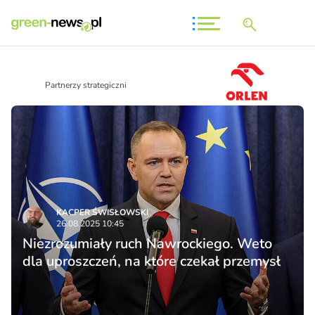
Partnerzy strategiczni
KACPER ŚWISŁO­WSKI
26.08.2025 10:45
Niezrozumiały ruch Nawrockiego. Weto
dla uproszczeń, na które czekał przemysł