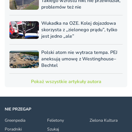
Takiego wzrostu nikt nie przewidział,
problemów też nie
Wukadka na OZE. Kolej dojazdowa
skorzysta z „zielonego prądu”, tylko
jest jedno „ale”
Polski atom nie wytraca tempa. PEJ
aneksują umowę z Westinghouse–
Bechtel
Pokaż wszystkie artykuły autora
NIE PRZEGAP
Greenpedia
Felietony
Zielona Kultura
Poradniki
Szukaj