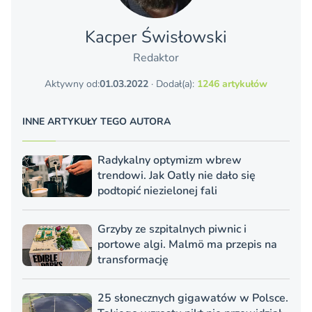
Kacper Świsło­wski
Redaktor
Aktywny od:
01.03.2022
· Dodał(a):
1246 artykułów
INNE ARTYKUŁY TEGO AUTORA
Radykalny optymizm wbrew
trendowi. Jak Oatly nie dało się
podtopić niezielonej fali
Grzyby ze szpitalnych piwnic i
portowe algi. Malmö ma przepis na
transformację
25 słonecznych gigawatów w Polsce.