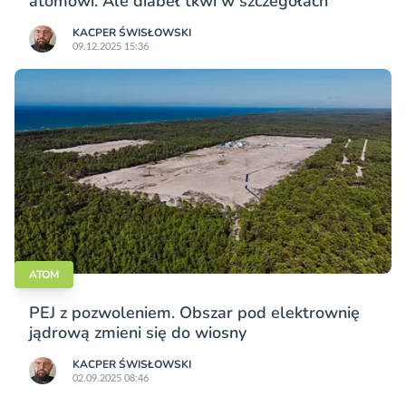
atomowi. Ale diabeł tkwi w szczegółach
KACPER ŚWISŁO­WSKI
09.12.2025 15:36
ATOM
PEJ z pozwoleniem. Obszar pod elektrownię
jądrową zmieni się do wiosny
KACPER ŚWISŁO­WSKI
02.09.2025 08:46