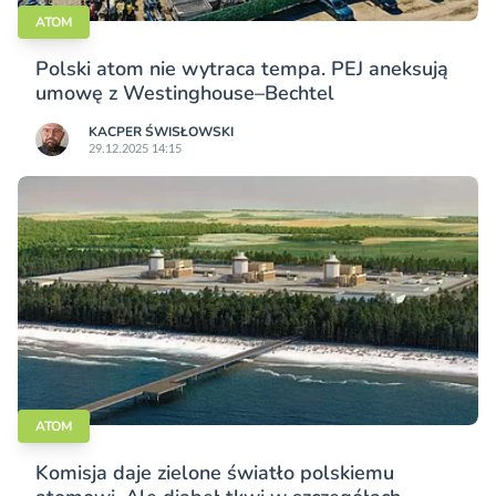
ATOM
Polski atom nie wytraca tempa. PEJ aneksują
umowę z Westinghouse–Bechtel
KACPER ŚWISŁO­WSKI
29.12.2025 14:15
ATOM
Komisja daje zielone światło polskiemu