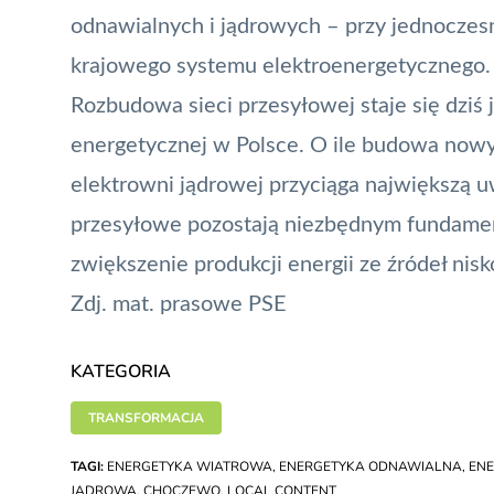
odnawialnych i jądrowych – przy jednocze
krajowego systemu elektroenergetycznego.
Rozbudowa sieci przesyłowej staje się dziś
energetycznej w Polsce. O ile budowa nowy
elektrowni jądrowej przyciąga największą uw
przesyłowe pozostają niezbędnym fundamen
zwiększenie produkcji energii ze źródeł nis
Zdj. mat. prasowe PSE
KATEGORIA
TRANSFORMACJA
TAGI:
ENERGETYKA WIATROWA
,
ENERGETYKA ODNAWIALNA
,
EN
JĄDROWA
,
CHOCZEWO
,
LOCAL CONTENT