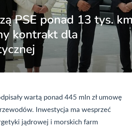
czą PSE ponad 13 tys. k
y kontrakt dla
tycznej
podpisały wartą ponad 445 mln zł umowę
rzewodów. Inwestycja ma wesprzeć
getyki jądrowej i morskich farm