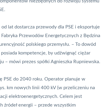
 komponentów niezbędnych do rozwoju systemu
SE.
od lat dostarcza przewody dla PSE i eksportuje
lei Fabryka Przewodów Energetycznych z Będzina
urencyjność polskiego przemysłu. – To dowód
ł posiada kompetencje, by udźwignąć ciężar
raju – mówi prezes spółki Agnieszka Rupniewska.
ię PSE do 2040 roku. Operator planuje w
ys. km nowych linii 400 kV (w przeliczeniu na
acji elektroenergetycznych. Celem jest
h źródeł energii – przede wszystkim