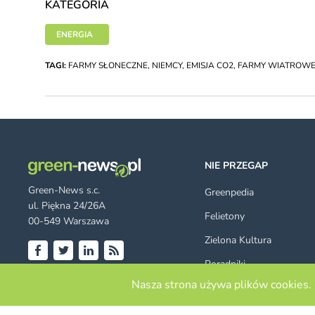
KATEGORIA
ENERGIA
TAGI:
FARMY SŁONECZNE
,
NIEMCY
,
EMISJA CO2
,
FARMY WIATROW
NIE PRZEGAP
Green-News s.c.
Greenpedia
ul. Piękna 24/26A
Felietony
00-549 Warszawa
Zielona Kultura
Poradniki
Facebook
Twitter
LinkedIn
RSS
© 2026 green-news.pl. All rights
Nasza strona używa plików cookies. 
Szukaj
reserved.