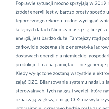
Poprawie sytuacji mocno sprzyjają w 2019 
źródeł energii jest w bardzo prosty sposób u
tegorocznego rekordu trudno wyciągać wnios
kolejnych latach Niemcy muszą się liczyć z
energii, jest bardzo duże. Tamtejszy rząd po
całkowicie pożegna się z energetyką jądro
dostawach energii dla niemieckiej gospodar
produkcji. I trzeba pamiętać – nie generuje
Kiedy wyłączone zostaną wszystkie elektro
zająć OZE. Bilansowanie systemu nadal, siłą
sterowalnych, tych na gaz i węgiel, które
oznaczają większą emisję CO2 niż wykorzyst
przynajmniej okresowo będzie rosła zamias