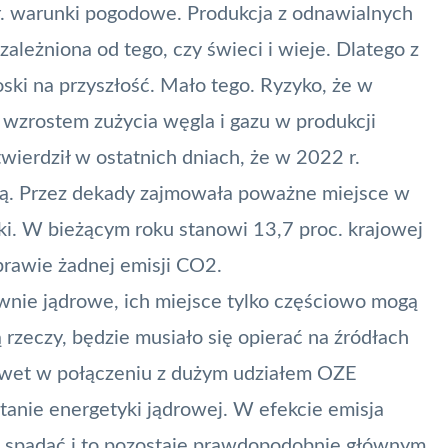
r. warunki pogodowe. Produkcja z odnawialnych
zależniona od tego, czy świeci i wieje. Dlatego z
ki na przyszłość. Mało tego. Ryzyko, że w
e wzrostem zużycia węgla i gazu w produkcji
twierdził w ostatnich dniach, że w 2022 r.
wą. Przez dekady zajmowała poważne miejsce w
ki. W bieżącym roku stanowi 13,7 proc. krajowej
 prawie żadnej emisji CO2.
wnie jądrowe, ich miejsce tylko częściowo mogą
 rzeczy, będzie musiało się opierać na źródłach
 nawet w połączeniu z dużym udziałem OZE
anie energetyki jądrowej. W efekcie emisja
t spadać i to pozostaje prawdopodobnie głównym