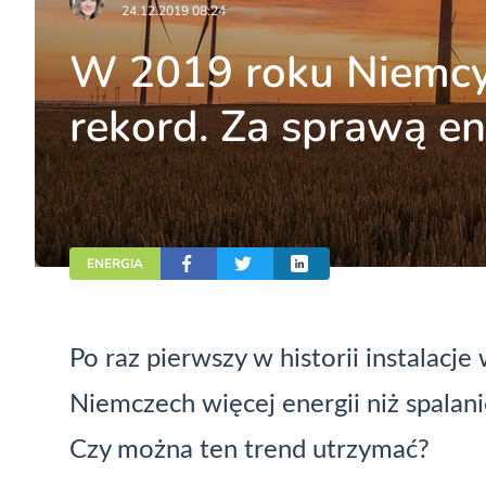
24.12.2019 08:24
W 2019 roku Niemcy 
rekord. Za sprawą ene
ENERGIA
Po raz pierwszy w historii instalacj
Niemczech więcej energii niż spalan
Czy można ten trend utrzymać?