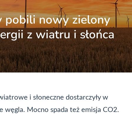
pobili nowy zielony
rgii z wiatru i słońca
e wiatrowe i słoneczne dostarczyły w
ie węgla. Mocno spada też emisja CO2.