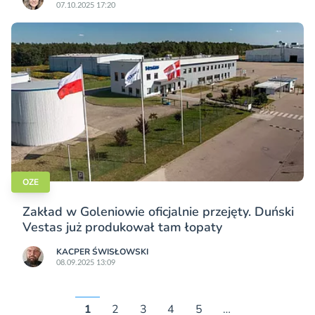
07.10.2025 17:20
OZE
Zakład w Goleniowie oficjalnie przejęty. Duński
Vestas już produkował tam łopaty
KACPER ŚWISŁO­WSKI
08.09.2025 13:09
1
2
3
4
5
…