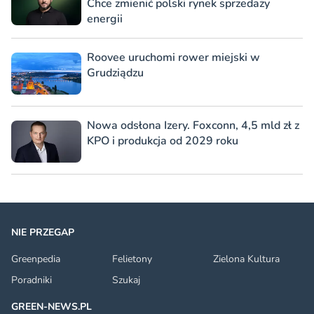
Chce zmienić polski rynek sprzedaży
energii
Roovee uruchomi rower miejski w
Grudziądzu
Nowa odsłona Izery. Foxconn, 4,5 mld zł z
KPO i produkcja od 2029 roku
NIE PRZEGAP
Greenpedia
Felietony
Zielona Kultura
Poradniki
Szukaj
GREEN-NEWS.PL