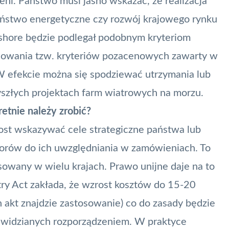
eni. Państwo musi jasno wskazać, że realizacja
zeństwo energetyczne czy rozwój krajowego rynku
fshore będzie podlegał podobnym kryteriom
sowania tzw. kryteriów pozacenowych zawarty w
W efekcie można się spodziewać utrzymania lub
yszłych projektach farm wiatrowych na morzu.
etnie należy zrobić?
st wskazywać cele strategiczne państwa lub
storów do ich uwzględniania w zamówieniach. To
osowany w wielu krajach. Prawo unijne daje na to
ry Act zakłada, że wzrost kosztów do 15-20
h akt znajdzie zastosowanie) co do zasady będzie
rzewidzianych rozporządzeniem. W praktyce