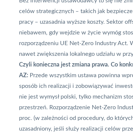
Bez interwencji ustawodawcy to się nie zmi
celów strategicznych – takich jak bezpiec
pracy – uzasadnia wyższe koszty. Sektor of
niebawem, gdy wejdzie w życie wymóg sto
rozporządzeniu UE Net-Zero Industry Act. 
nawet zwiększenia lokalnego udziału w prz
Czyli konieczna jest zmiana prawa. Co konkr
AZ:
Przede wszystkim ustawa powinna wpro
sposób ich realizacji i zobowiązywać inwe
nie jest wymysł polski, tylko mechanizm st
przestrzeń. Rozporządzenie Net-Zero Indust
proc. (w zależności od procedury, do któryc
uzasadniony, jeśli służy realizacji celów p