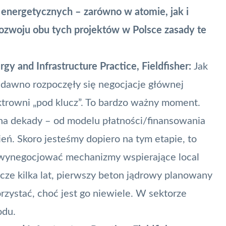
 energetycznych – zarówno w atomie, jak i
rozwoju obu tych projektów w Polsce zasady te
gy and Infrastructure Practice, Fieldfisher:
Jak
edawno rozpoczęły się negocjacje głównej
ektrowni „pod klucz”. To bardzo ważny moment.
 na dekady – od modelu płatności/finansowania
ń. Skoro jesteśmy dopiero na tym etapie, to
 by wynegocjować mechanizmy wspierające
local
ze kilka lat, pierwszy beton jądrowy planowany
rzystać, choć jest go niewiele. W sektorze
odu.