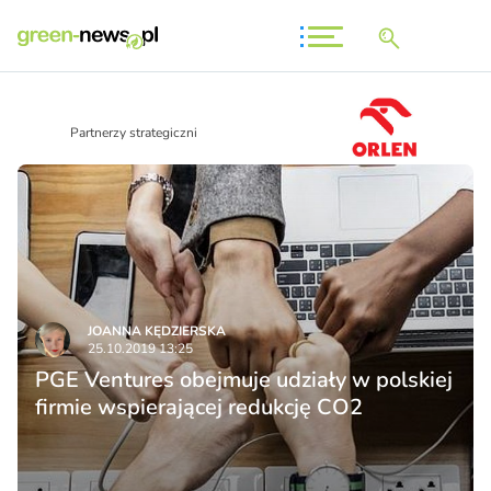
Partnerzy strategiczni
JOANNA KĘDZIERSKA
25.10.2019 13:25
PGE Ventures obejmuje udziały w polskiej
firmie wspierającej redukcję CO2