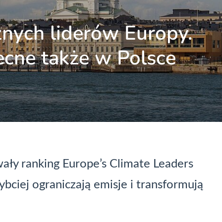
znych liderów Europy.
ecne także w Polsce
owały ranking Europe’s Climate Leaders
ybciej ograniczają emisje i transformują