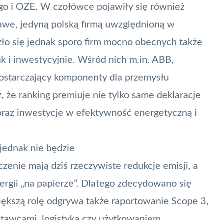
go i
OZE
. W czołówce pojawiły się również
awe, jedyną polską firmą uwzględnioną w
zło się jednak sporo firm mocno obecnych także
k i inwestycyjnie. Wśród nich m.in. ABB,
ostarczający komponenty dla przemysłu
 że ranking premiuje nie tylko same deklaracje
 oraz inwestycje w efektywność energetyczną i
jednak nie będzie
czenie mają dziś rzeczywiste redukcje emisji, a
ergii „na papierze”. Dlatego zdecydowano się
większą rolę odgrywa także raportowanie Scope 3,
ostawcami, logistyką czy użytkowaniem