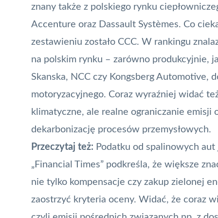
znany także z polskiego rynku ciepłownicze
Accenture oraz Dassault Systèmes. Co ciek
zestawieniu zostało CCC. W rankingu znala
na polskim rynku – zarówno produkcyjnie, ja
Skanska, NCC czy Kongsberg Automotive, d
motoryzacyjnego. Coraz wyraźniej widać też,
klimatyczne, ale realne ograniczanie emisji
dekarbonizację procesów przemysłowych.
Przeczytaj też:
Podatku od spalinowych aut 
„Financial Times” podkreśla, że większe zna
nie tylko kompensacje czy zakup zielonej en
zaostrzyć kryteria oceny. Widać, że coraz 
czyli emisji pośrednich związanych np. z d