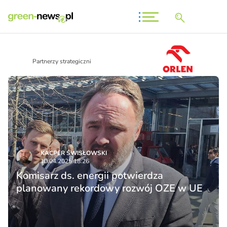
Partnerzy strategiczni
KACPER ŚWISŁO­WSKI
10.04.2025 18:26
Komisarz ds. energii potwierdza
planowany rekordowy rozwój OZE w UE