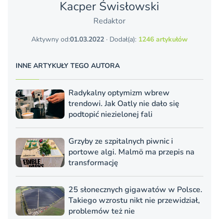
Kacper Świsło­wski
Redaktor
Aktywny od:
01.03.2022
· Dodał(a):
1246 artykułów
INNE ARTYKUŁY TEGO AUTORA
Radykalny optymizm wbrew
trendowi. Jak Oatly nie dało się
podtopić niezielonej fali
Grzyby ze szpitalnych piwnic i
portowe algi. Malmö ma przepis na
transformację
25 słonecznych gigawatów w Polsce.
Takiego wzrostu nikt nie przewidział,
problemów też nie