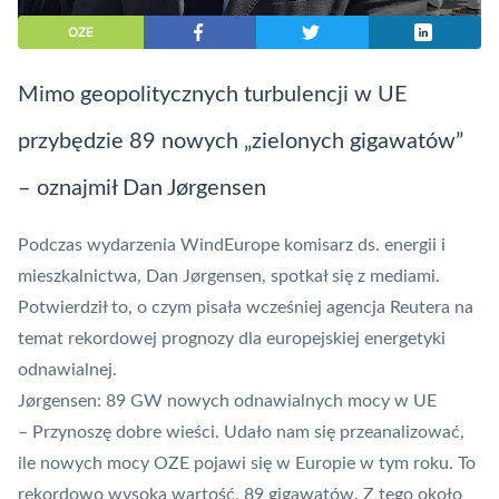
OZE
Mimo geopolitycznych turbulencji w UE
przybędzie 89 nowych „zielonych gigawatów”
– oznajmił Dan Jørgensen
Podczas wydarzenia WindEurope komisarz ds. energii i
mieszkalnictwa, Dan Jørgensen, spotkał się z mediami.
Potwierdził to, o czym pisała wcześniej agencja
Reutera
na
temat rekordowej prognozy dla europejskiej energetyki
odnawialnej.
Jørgensen: 89 GW nowych odnawialnych mocy w UE
– Przynoszę dobre wieści. Udało nam się przeanalizować,
ile nowych mocy
OZE
pojawi się w Europie w tym roku. To
rekordowo wysoka wartość, 89 gigawatów. Z tego około