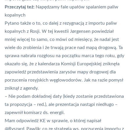
Przeczytaj też:
Napędzamy fale upałów spalaniem paliw
kopalnych
Pytano także o to, co dalej z rezygnacją z importu paliw
kopalnych z Rosji. W tej kwestii Jørgensen powiedział
mniej więcej to samo, co mówi od miesięcy, że nadal jest
wiele do zrobienia i że trwają prace nad mapą drogową. Ta
sprawa nabrała rozgłosu na początku marca tego roku, gdy
okazało się, że z kalendarza Komisji Europejskiej zniknęła
zapowiedź przedstawienia zarysów mapy drogowej dla
porzucenia rosyjskich węglowodorów. Jak na razie pomysł
zniknął z agendy.
– Nie podam dokładnej daty (kiedy zostanie przedstawiona
ta propozycja – red.), ale prezentacja nastąpi niedługo –
zapewnił komisarz ds. energii.
Mam odpowiedź KE w sprawie, o której napisał
@Ryszard_Pawlik
: co ze strategią ws. porzucenia importu z