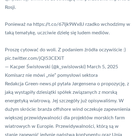
Rosji.
Ponieważ na
https://t.co/67ljk9Wx8J
rzadko wchodzimy w
taką tematykę, uczciwie dzielę się ludem mediów.
Proszę cytować do woli. Z podaniem źródła oczywiście :)
pic.twitter.com/jQl53CEXiT
— Kacper Świsłowski (@k_swislowski)
March 5, 2025
Komisarz nie mówi „nie” pomysłowi sektora
Redakcja Green-news.pl pytała Jørgensena o propozycję, z
jaką wystąpiły dziesiątki spółek związanych z morską
energetyką wiatrową. Jej szczegóły
już opisywaliśmy
. W
dużym skrócie: branża offshore wind oczekuje zapewnienia
większej przewidywalności dla projektów morskich farm
wiatrowych w Europie. Przewidywalności, którą są w
stanie zapewnić jedynie państwa kontynentu oraz Unia