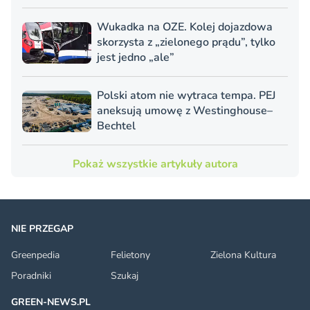
Wukadka na OZE. Kolej dojazdowa
skorzysta z „zielonego prądu”, tylko
jest jedno „ale”
Polski atom nie wytraca tempa. PEJ
aneksują umowę z Westinghouse–
Bechtel
Pokaż wszystkie artykuły autora
NIE PRZEGAP
Greenpedia
Felietony
Zielona Kultura
Poradniki
Szukaj
GREEN-NEWS.PL