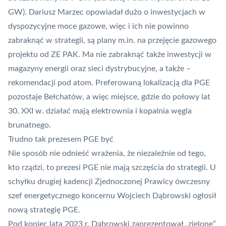
GW). Dariusz Marzec opowiadał dużo o inwestycjach w
dyspozycyjne moce gazowe, więc i ich nie powinno
zabraknąć w strategii, są plany m.in. na
przejęcie gazowego
projektu od ZE PAK
. Ma nie zabraknąć także inwestycji w
magazyny energii oraz sieci dystrybucyjne, a także –
rekomendacji pod atom. Preferowaną lokalizacją dla PGE
pozostaje Bełchatów, a więc miejsce, gdzie do połowy lat
30. XXI w. działać mają elektrownia i kopalnia węgla
brunatnego.
Trudno tak prezesem PGE być
Nie sposób nie odnieść wrażenia, że niezależnie od tego,
kto rządzi, to prezesi PGE nie mają szczęścia do strategii. U
schyłku drugiej kadencji Zjednoczonej Prawicy ówczesny
szef energetycznego koncernu Wojciech Dąbrowski ogłosił
nową strategię PGE.
Pod koniec lata 2023 r. Dąbrowski zaprezentował
„zielone”