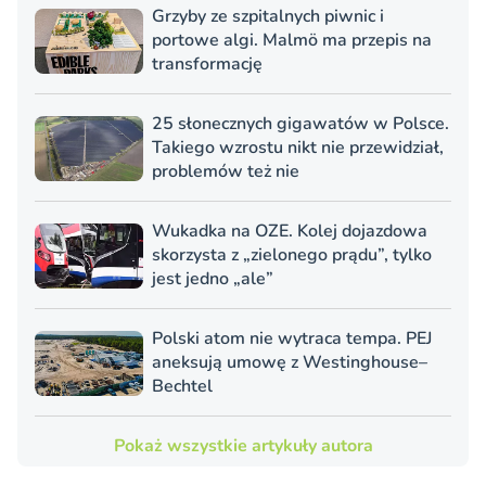
Grzyby ze szpitalnych piwnic i
portowe algi. Malmö ma przepis na
transformację
25 słonecznych gigawatów w Polsce.
Takiego wzrostu nikt nie przewidział,
problemów też nie
Wukadka na OZE. Kolej dojazdowa
skorzysta z „zielonego prądu”, tylko
jest jedno „ale”
Polski atom nie wytraca tempa. PEJ
aneksują umowę z Westinghouse–
Bechtel
Pokaż wszystkie artykuły autora