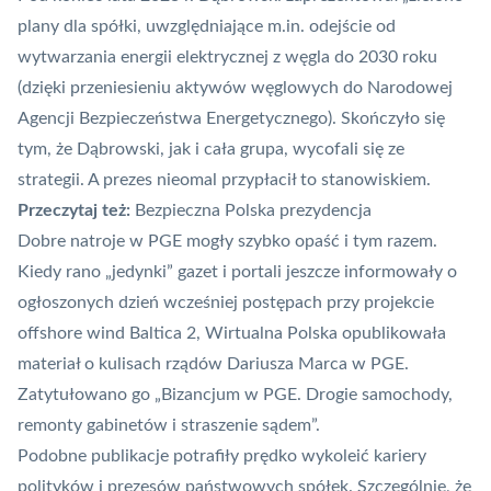
plany dla spółki
, uwzględniające m.in. odejście od
wytwarzania energii elektrycznej z węgla do 2030 roku
(dzięki przeniesieniu aktywów węglowych do Narodowej
Agencji Bezpieczeństwa Energetycznego). Skończyło się
tym, że Dąbrowski, jak i cała grupa,
wycofali się ze
strategii
. A prezes nieomal przypłacił to stanowiskiem.
Przeczytaj też:
Bezpieczna Polska prezydencja
Dobre natroje w PGE mogły szybko opaść i tym razem.
Kiedy rano „jedynki” gazet i portali jeszcze informowały o
ogłoszonych dzień wcześniej postępach przy projekcie
offshore wind Baltica 2, Wirtualna Polska opublikowała
materiał o kulisach rządów Dariusza Marca w PGE.
Zatytułowano go
„Bizancjum w PGE. Drogie samochody,
remonty gabinetów i straszenie sądem”
.
Podobne publikacje potrafiły prędko wykoleić kariery
polityków i prezesów państwowych spółek. Szczególnie, że