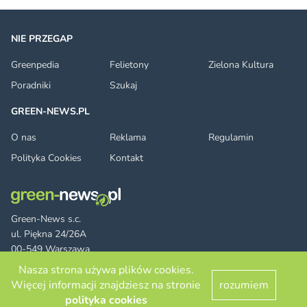
NIE PRZEGAP
Greenpedia
Felietony
Zielona Kultura
Poradniki
Szukaj
GREEN-NEWS.PL
O nas
Reklama
Regulamin
Polityka Cookies
Kontakt
Green-News s.c.
ul. Piękna 24/26A
00-549 Warszawa
Nasza strona używa plików cookies.
Więcej informacji znajdziesz na stronie
rozumiem
Facebook
Twitter
LinkedIn
RSS
© 2026 green-news.pl. All rights reserved.
polityka cookies