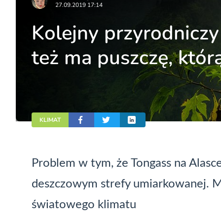
27.09.2019 17:14
Kolejny przyrodniczy
też ma puszczę, któr
KLIMAT
Problem w tym, że Tongass na Alasc
deszczowym strefy umiarkowanej. M
światowego klimatu