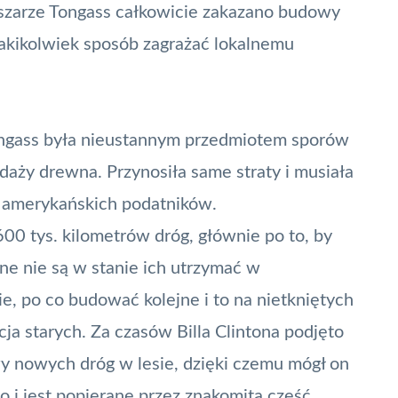
szarze Tongass całkowicie zakazano budowy
 jakikolwiek sposób zagrażać lokalnemu
ongass była nieustannym przedmiotem sporów
aży drewna. Przynosiła same straty i musiała
z amerykańskich podatników.
 tys. kilometrów dróg, głównie po to, by
ne nie są w stanie ich utrzymać w
e, po co budować kolejne i to na nietkniętych
cja starych. Za czasów Billa Clintona podjęto
y nowych dróg w lesie, dzięki czemu mógł on
 i jest popierane przez znakomitą część