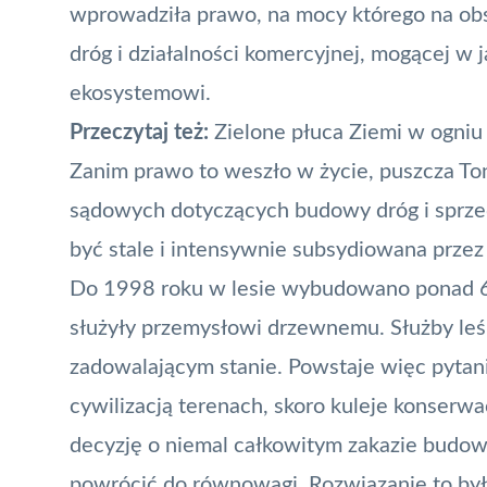
wprowadziła prawo, na mocy którego na ob
dróg i działalności komercyjnej, mogącej w
ekosystemowi.
Przeczytaj też:
Z
ielone płuca Ziemi w ogniu
Zanim prawo to weszło w życie, puszcza T
sądowych dotyczących budowy dróg i sprzed
być stale i intensywnie subsydiowana prze
Do 1998 roku w lesie wybudowano ponad 600
służyły przemysłowi drzewnemu. Służby leś
zadowalającym stanie. Powstaje więc pytani
cywilizacją terenach, skoro kuleje konserwa
decyzję o niemal całkowitym zakazie budow
powrócić do równowagi. Rozwiązanie to było