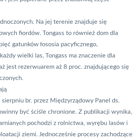
noczonych. Na jej terenie znajduje się
owych fiordów. Tongass to również dom dla
pięć gatunków łososia pacyficznego,
ak każdy wielki las, Tongass ma znaczenie dla
ż jest rezerwuarem aż 8 proc. znajdującego się
oczonych.
ają
ierpniu br. przez Międzyrządowy Panel ds.
owinny być ściśle chronione. Z publikacji wynika,
arnianych pochodzi z rolnictwa, wyrębu lasów i
ploatacji ziemi. Jednocześnie procesy zachodzące