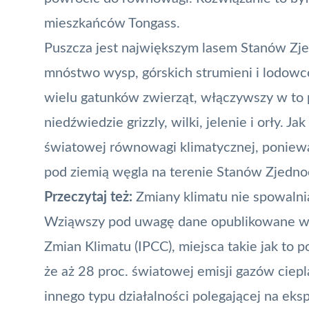
mieszkańców Tongass.
Puszcza jest największym lasem Stanów Zjed
mnóstwo wysp, górskich strumieni i lodowc
wielu gatunków zwierząt, włączywszy w to 
niedźwiedzie grizzly, wilki, jelenie i orły. J
światowej równowagi klimatycznej, poniewa
pod ziemią węgla na terenie Stanów Zjedn
Przeczytaj też:
Zmiany klimatu nie spowalni
Wziąwszy pod uwagę dane opublikowane w s
Zmian Klimatu (IPCC), miejsca takie jak to p
że aż 28 proc. światowej emisji gazów ciepl
innego typu działalności polegającej na eks