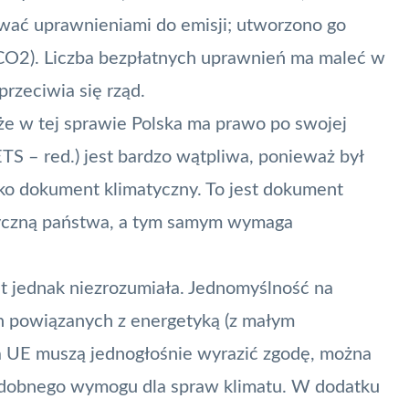
ować uprawnieniami do emisji; utworzono go
ę CO2). Liczba bezpłatnych uprawnień ma maleć w
przeciwia się rząd.
 że w tej sprawie Polska ma prawo po swojej
TS – red.) jest bardzo wątpliwa, ponieważ był
ko dokument klimatyczny. To jest dokument
tyczną państwa, a tym samym wymaga
 jednak niezrozumiała. Jednomyślność na
h powiązanych z energetyką (z małym
a UE muszą jednogłośnie wyrazić zgodę,
można
odobnego wymogu dla spraw klimatu. W dodatku