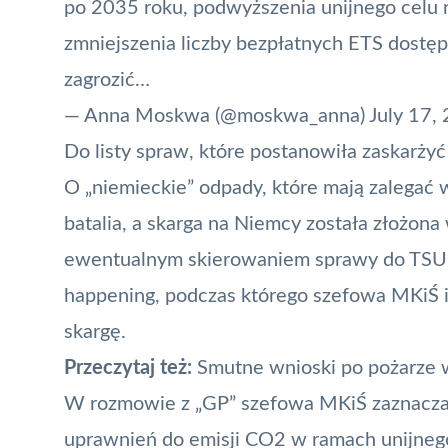
po 2035 roku, podwyższenia unijnego celu r
zmniejszenia liczby bezpłatnych ETS dostę
zagrozić…
— Anna Moskwa (@moskwa_anna)
July 17,
Do listy spraw, które postanowiła zaskarży
O „niemieckie” odpady, które mają zalegać w
batalia, a skarga na Niemcy została złożona
ewentualnym skierowaniem sprawy do TSUE)
happening, podczas którego szefowa MKiŚ i
skargę
.
Przeczytaj też:
Smutne wnioski po pożarze 
W rozmowie z „GP” szefowa MKiŚ zaznacza,
uprawnień do emisji CO2 w ramach unijne