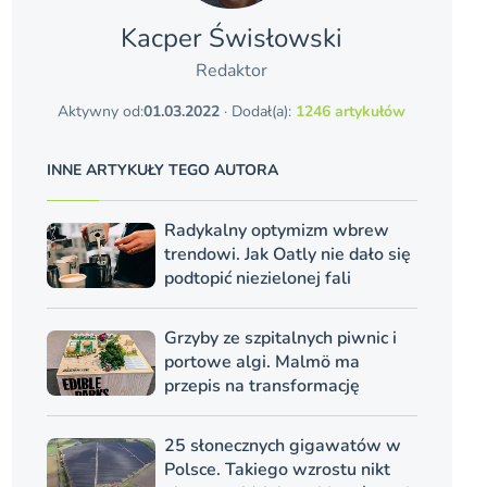
Kacper Świsło­wski
Redaktor
Aktywny od:
01.03.2022
· Dodał(a):
1246 artykułów
INNE ARTYKUŁY TEGO AUTORA
Radykalny optymizm wbrew
trendowi. Jak Oatly nie dało się
podtopić niezielonej fali
Grzyby ze szpitalnych piwnic i
portowe algi. Malmö ma
przepis na transformację
25 słonecznych gigawatów w
Polsce. Takiego wzrostu nikt