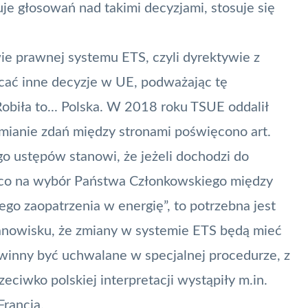
e głosowań nad takimi decyzjami, stosuje się
e prawnej systemu ETS, czyli dyrektywie z
cać inne decyzje w UE, podważając tę
Robiła to... Polska. W 2018 roku
TSUE oddalił
mianie zdań między stronami poświęcono art.
ego ustępów stanowi, że jeżeli dochodzi do
co na wybór Państwa Członkowskiego między
jego zaopatrzenia w energię”, to potrzebna jest
anowisku, że zmiany w systemie ETS będą mieć
owinny być uchwalane w specjalnej procedurze, z
eciwko polskiej interpretacji wystąpiły m.in.
Francja.