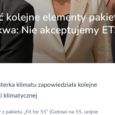
ć kolejne elementy pakie
skwa: Nie akceptujemy E
terka klimatu zapowiedziała kolejne
i klimatycznej
 pakietu „Fit for 55” (Gotowi na 55, unijne