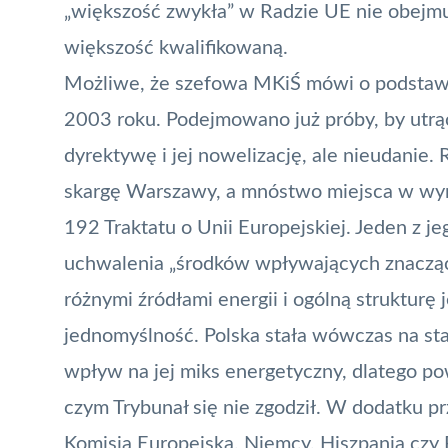
„większość zwykła” w Radzie UE nie obejmuj
większość kwalifikowaną.
Możliwe, że szefowa MKiŚ mówi o podstawi
2003 roku. Podejmowano już próby, by utrą
dyrektywę i jej nowelizację, ale nieudanie. 
skargę Warszawy
, a mnóstwo miejsca w wy
192 Traktatu o Unii Europejskiej. Jeden z j
uchwalenia „środków wpływających znaczą
różnymi źródłami energii i ogólną strukturę 
jednomyślność. Polska stała wówczas na st
wpływ na jej miks energetyczny, dlatego p
czym Trybunał się nie zgodził. W dodatku prz
Komisja Europejska, Niemcy, Hiszpania czy 