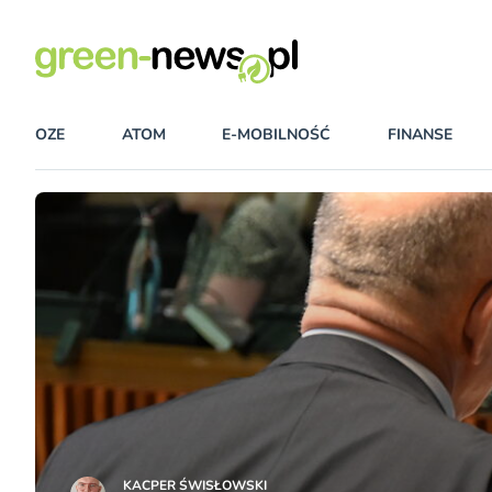
OZE
ATOM
E-MOBILNOŚĆ
FINANSE
KACPER ŚWISŁO­WSKI