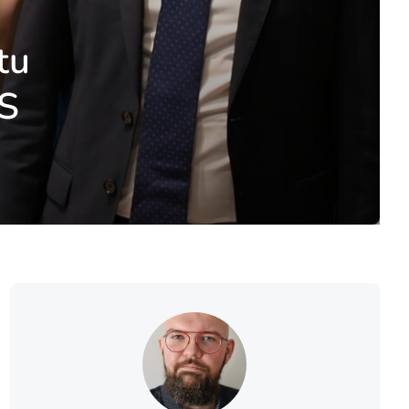
tu
TS