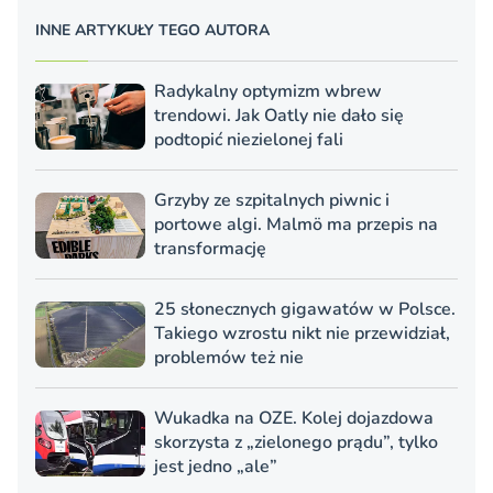
INNE ARTYKUŁY TEGO AUTORA
Radykalny optymizm wbrew
trendowi. Jak Oatly nie dało się
podtopić niezielonej fali
Grzyby ze szpitalnych piwnic i
portowe algi. Malmö ma przepis na
transformację
25 słonecznych gigawatów w Polsce.
Takiego wzrostu nikt nie przewidział,
problemów też nie
Wukadka na OZE. Kolej dojazdowa
skorzysta z „zielonego prądu”, tylko
jest jedno „ale”