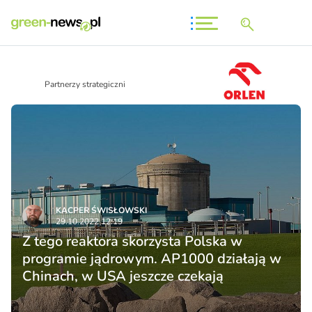
Partnerzy strategiczni
KACPER ŚWISŁO­WSKI
29.10.2022 12:19
Z tego reaktora skorzysta Polska w
programie jądrowym. AP1000 działają w
Chinach, w USA jeszcze czekają