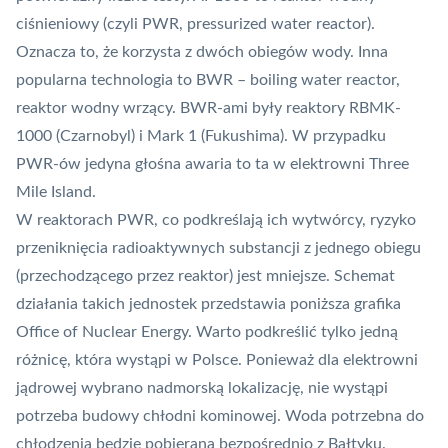
ciśnieniowy (czyli PWR, pressurized water reactor).
Oznacza to, że korzysta z dwóch obiegów wody. Inna
popularna technologia to BWR – boiling water reactor,
reaktor wodny wrzący. BWR-ami były reaktory RBMK-
1000 (Czarnobyl) i Mark 1 (Fukushima). W przypadku
PWR-ów
jedyna głośna awaria to ta w elektrowni Three
Mile Island
.
W reaktorach PWR, co podkreślają ich wytwórcy, ryzyko
przeniknięcia radioaktywnych substancji z jednego obiegu
(przechodzącego przez reaktor) jest mniejsze. Schemat
działania takich jednostek przedstawia poniższa grafika
Office of Nuclear Energy
. Warto podkreślić tylko jedną
różnicę, która wystąpi w Polsce.
Ponieważ dla elektrowni
jądrowej wybrano nadmorską lokalizację
, nie wystąpi
potrzeba budowy chłodni kominowej. Woda potrzebna do
chłodzenia będzie pobierana bezpośrednio z Bałtyku.