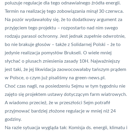
poluzuje regulacje dla tego odnawialnego źródła energii.
Termin na realizację tego zobowiązania minął 30 czerwca.
Na pozór wydawałoby się, że to dodatkowy argument za
przyjęciem tego projektu – rozpostarto nad nim swego
rodzaju parasol ochronny. Jest jednak zupełnie odwrotnie,
bo nie brakuje głosów – także z Solidarnej Polski – że to
jedynie realizacja pomysłów Brukseli. O wiele mniej
słychać o plusach zniesienia zasady 10H. Najważniejszy
jest taki, że jej likwidacja zaowocowałaby tańszym prądem
w Polsce,
o czym już pisaliśmy na green-news.pl
.
Choć czas nagli, na posiedzeniu Sejmu w tym tygodniu nie
zajęto się projektem ustawy dotyczącym farm wiatrowych.
A wiadomo przecież, że w przeszłości Sejm potrafił
przyjmować bardziej złożone regulacje w mniej niż 24
godziny.
Na razie sytuacja wygląda tak: Komisja ds. energii, klimatu i