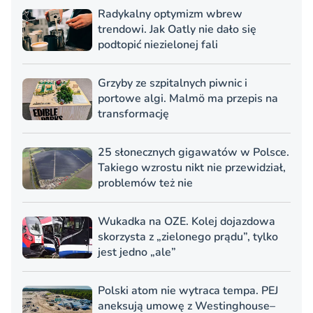
Radykalny optymizm wbrew
trendowi. Jak Oatly nie dało się
podtopić niezielonej fali
Grzyby ze szpitalnych piwnic i
portowe algi. Malmö ma przepis na
transformację
25 słonecznych gigawatów w Polsce.
Takiego wzrostu nikt nie przewidział,
problemów też nie
Wukadka na OZE. Kolej dojazdowa
skorzysta z „zielonego prądu”, tylko
jest jedno „ale”
Polski atom nie wytraca tempa. PEJ
aneksują umowę z Westinghouse–