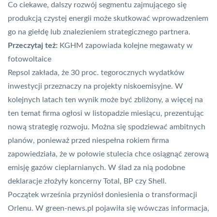
Co ciekawe, dalszy rozwój segmentu zajmującego się
produkcją czystej energii może skutkować wprowadzeniem
go na giełdę lub znalezieniem strategicznego partnera.
Przeczytaj też:
KGHM zapowiada kolejne megawaty w
fotowoltaice
Repsol zakłada, że 30 proc. tegorocznych wydatków
inwestycji przeznaczy na projekty niskoemisyjne. W
kolejnych latach ten wynik może być zbliżony, a więcej na
ten temat firma ogłosi w listopadzie miesiącu, prezentując
nową strategię rozwoju. Można się spodziewać ambitnych
planów, ponieważ przed niespełna rokiem firma
zapowiedziała, że w połowie stulecia
chce osiągnąć zerową
emisję gazów cieplarnianych
. W ślad za nią podobne
deklaracje złożyły koncerny Total, BP czy
Shell
.
Początek września przyniósł doniesienia o
transformacji
Orlenu
. W green-news.pl pojawiła się wówczas informacja,