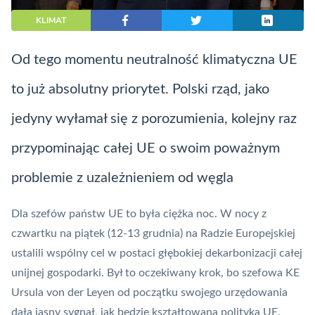
KLIMAT
Od tego momentu neutralność klimatyczna UE
to już absolutny priorytet. Polski rząd, jako
jedyny wyłamał się z porozumienia, kolejny raz
przypominając całej UE o swoim poważnym
problemie z uzależnieniem od węgla
Dla szefów państw UE to była ciężka noc. W nocy z
czwartku na piątek (12-13 grudnia) na
Radzie Europejskiej
ustalili wspólny cel w postaci głębokiej dekarbonizacji całej
unijnej gospodarki. Był to oczekiwany krok, bo szefowa KE
Ursula von der Leyen od początku swojego urzędowania
dała jasny sygnał, jak będzie kształtowana polityka UE.