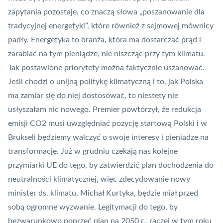
zapytania pozostaje, co znaczą słowa „poszanowanie dla
tradycyjnej energetyki”, które również z sejmowej mównicy
padły. Energetyka to branża, która ma dostarczać prąd i
zarabiać na tym pieniądze, nie niszcząc przy tym klimatu.
Tak postawione priorytety można faktycznie uszanować.
Jeśli chodzi o unijną politykę klimatyczną i to, jak Polska
ma zamiar się do niej dostosować, to niestety nie
usłyszałam nic nowego. Premier powtórzył, że redukcja
emisji CO2 musi uwzględniać pozycję startową Polski i w
Brukseli będziemy walczyć o swoje interesy i pieniądze na
transformację. Już w grudniu czekają nas kolejne
przymiarki UE do tego, by zatwierdzić plan dochodzenia do
neutralności klimatycznej, więc zdecydowanie nowy
minister ds. klimatu,
Michał Kurtyka
, będzie miał przed
sobą ogromne wyzwanie. Legitymacji do tego, by
bezwarunkowo poprzeć plan na 2050 r., raczej w tym roku