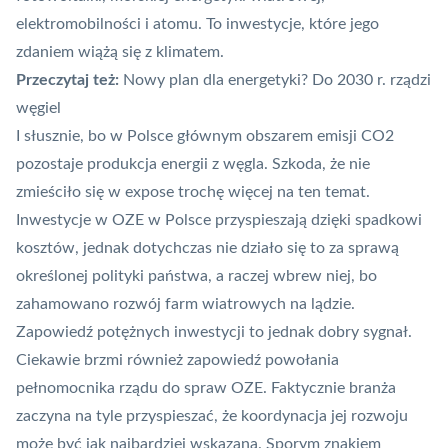
elektromobilności i atomu. To inwestycje, które jego
zdaniem wiążą się z klimatem.
Przeczytaj też:
Nowy plan dla energetyki? Do 2030 r. rządzi
węgiel
I słusznie, bo w Polsce głównym obszarem emisji CO2
pozostaje produkcja energii z węgla. Szkoda, że nie
zmieściło się w expose trochę więcej na ten temat.
Inwestycje w OZE w Polsce przyspieszają dzięki spadkowi
kosztów, jednak dotychczas nie działo się to za sprawą
określonej polityki państwa, a raczej wbrew niej, bo
zahamowano rozwój farm wiatrowych na lądzie.
Zapowiedź potężnych inwestycji to jednak dobry sygnał.
Ciekawie brzmi również zapowiedź powołania
pełnomocnika rządu do spraw OZE. Faktycznie branża
zaczyna na tyle przyspieszać, że koordynacja jej rozwoju
może być jak najbardziej wskazana. Sporym znakiem