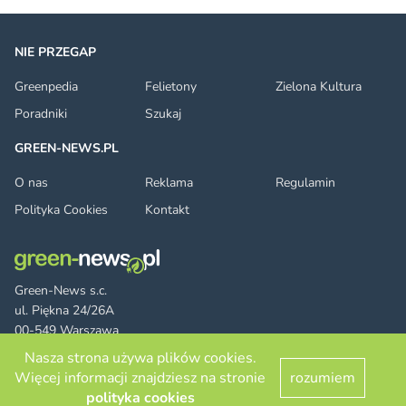
NIE PRZEGAP
Greenpedia
Felietony
Zielona Kultura
Poradniki
Szukaj
GREEN-NEWS.PL
O nas
Reklama
Regulamin
Polityka Cookies
Kontakt
Green-News s.c.
ul. Piękna 24/26A
00-549 Warszawa
Nasza strona używa plików cookies.
Więcej informacji znajdziesz na stronie
rozumiem
Facebook
Twitter
LinkedIn
RSS
© 2026 green-news.pl. All rights reserved.
polityka cookies