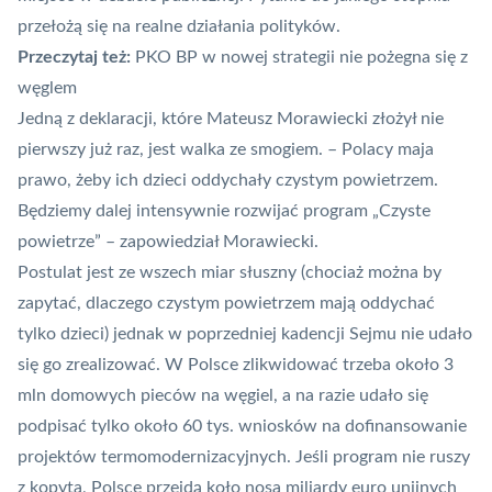
przełożą się na realne działania polityków.
Przeczytaj też:
PKO BP w nowej strategii nie pożegna się z
węglem
Jedną z deklaracji, które Mateusz Morawiecki złożył nie
pierwszy już raz, jest walka ze smogiem. – Polacy maja
prawo, żeby ich dzieci oddychały
czystym powietrzem
.
Będziemy dalej intensywnie rozwijać program „Czyste
powietrze” – zapowiedział Morawiecki.
Postulat jest ze wszech miar słuszny (chociaż można by
zapytać, dlaczego czystym powietrzem mają oddychać
tylko dzieci) jednak w poprzedniej kadencji Sejmu
nie udało
się go zrealizować
. W Polsce zlikwidować trzeba około 3
mln domowych pieców na węgiel, a na razie udało się
podpisać tylko około 60 tys. wniosków na dofinansowanie
projektów termomodernizacyjnych. Jeśli program nie ruszy
z kopyta, Polsce przejdą koło nosa miliardy euro unijnych