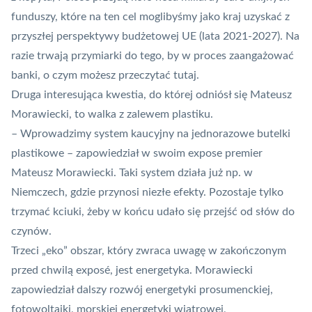
funduszy, które na ten cel moglibyśmy jako kraj uzyskać z
przyszłej perspektywy budżetowej UE (lata 2021-2027). Na
razie trwają przymiarki do tego, by w proces zaangażować
banki, o czym możesz przeczytać
tutaj
.
Druga interesująca kwestia, do której odniósł się Mateusz
Morawiecki, to walka z zalewem plastiku.
– Wprowadzimy system kaucyjny na jednorazowe butelki
plastikowe – zapowiedział w swoim expose premier
Mateusz Morawiecki. Taki system działa już np. w
Niemczech, gdzie przynosi niezłe efekty. Pozostaje tylko
trzymać kciuki, żeby w końcu udało się przejść od słów do
czynów.
Trzeci „eko” obszar, który zwraca uwagę w zakończonym
przed chwilą exposé, jest energetyka. Morawiecki
zapowiedział dalszy rozwój energetyki prosumenckiej,
fotowoltaiki, morskiej energetyki wiatrowej,