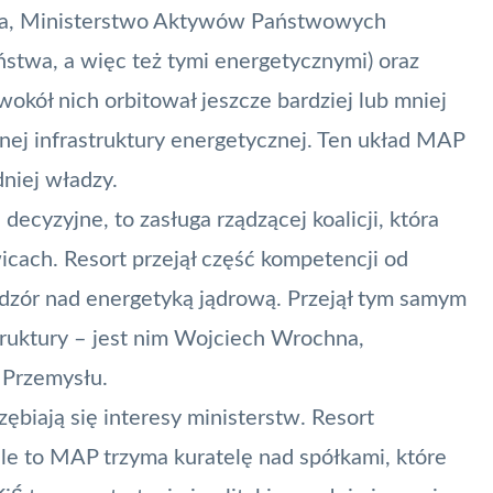
 dwa, Ministerstwo Aktywów Państwowych
stwa, a więc też tymi energetycznymi) oraz
okół nich orbitował jeszcze bardziej lub mniej
znej infrastruktury energetycznej. Ten układ MAP
niej władzy.
decyzyjne, to zasługa rządzącej koalicji, która
cach. Resort przejął część kompetencji od
adzór nad energetyką jądrową. Przejął tym samym
struktury – jest nim Wojciech Wrochna,
 Przemysłu.
ębiają się interesy ministerstw. Resort
le to MAP trzyma kuratelę nad spółkami, które