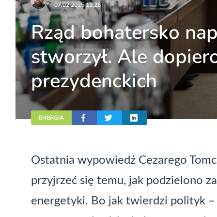
07.02.2025 11:26
Rząd bohatersko nap
stworzył. Ale dopie
prezydenckich
ENERGIA
Ostatnia wypowiedź Cezarego Tomcz
przyjrzeć się temu, jak podzielono z
energetyki. Bo jak twierdzi polityk 