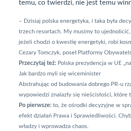
temu, co twierdzi, nie jest temu win
– Dzisiaj polska energetyka, i taka była dec
trzech resortach. My musimy to ujednolicić, 
jeżeli chodzi o kwestię energetyki, robi ko
Cezary Tomczyk, poseł Platformy Obywatels
Przeczytaj też:
Polska prezydencja w UE „na
Jak bardzo myli się wiceminister
Abstrahując od budowania dobrego PR-u rzą
wypowiedzi znalazły się nieścisłości, które 
Po pierwsze:
to, że ośrodki decyzyjne w spr
efekt działań Prawa i Sprawiedliwości. Chyba 
władzy i wprowadza chaos.