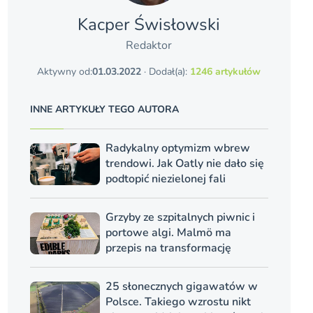
Kacper Świsło­wski
Redaktor
Aktywny od:
01.03.2022
· Dodał(a):
1246 artykułów
INNE ARTYKUŁY TEGO AUTORA
Radykalny optymizm wbrew
trendowi. Jak Oatly nie dało się
podtopić niezielonej fali
Grzyby ze szpitalnych piwnic i
portowe algi. Malmö ma
przepis na transformację
25 słonecznych gigawatów w
Polsce. Takiego wzrostu nikt