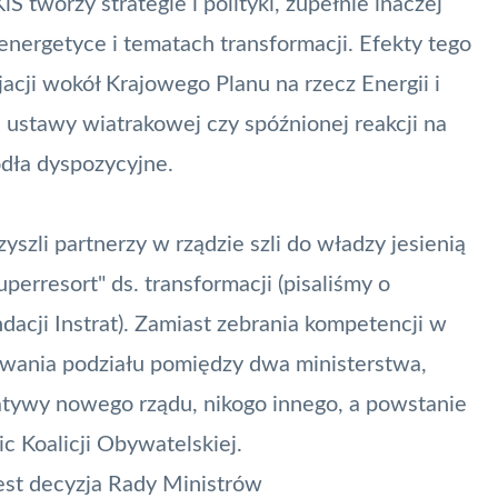
 tworzy strategie i polityki, zupełnie inaczej
oenergetyce i tematach transformacji. Efekty tego
acji wokół Krajowego Planu na rzecz Energii i
 ustawy wiatrakowej
czy spóźnionej reakcji na
ódła dyspozycyjne
.
zyszli partnerzy w rządzie szli do władzy jesienią
uperresort" ds. transformacji (pisaliśmy o
dacji Instrat). Zamiast zebrania kompetencji w
owania podziału pomiędzy dwa ministerstwa,
cjatywy nowego rządu, nikogo innego, a powstanie
c Koalicji Obywatelskiej.
Jest decyzja Rady Ministrów