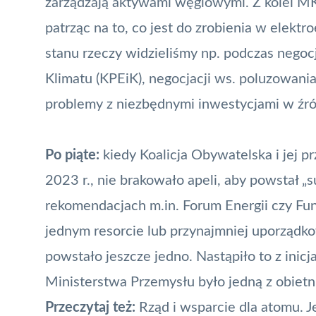
zarządzają aktywami węglowymi. Z kolei MKiŚ
patrząc na to, co jest do zrobienia w elektr
stanu rzeczy widzieliśmy np. podczas negocj
Klimatu (KPEiK), negocjacji
ws. poluzowania
problemy z
niezbędnymi inwestycjami w źr
Po piąte:
kiedy Koalicja Obywatelska i jej pr
2023 r., nie brakowało apeli, aby powstał „s
rekomendacjach m.in.
Forum Energii
czy
Fun
jednym resorcie lub przynajmniej uporządk
powstało jeszcze jedno. Nas
tąpiło to z ini
Ministerstwa Przemysłu było jedną z obietni
Przeczytaj też:
Rząd i wsparcie dla atomu. 