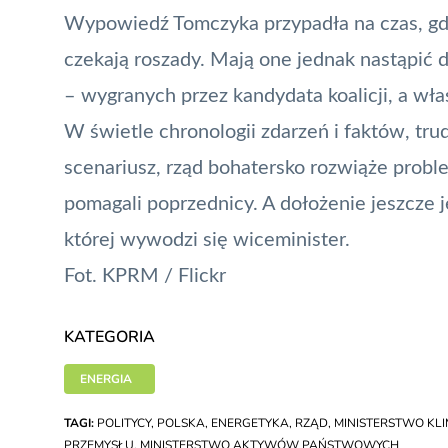
Wypowiedź Tomczyka przypadła na czas, gdy k
czekają roszady. Mają one jednak nastąpić
– wygranych przez kandydata koalicji, a wła
W świetle chronologii zdarzeń i faktów, trudn
scenariusz, rząd bohatersko rozwiąże proble
pomagali poprzednicy. A dołożenie jeszcze 
której wywodzi się wiceminister.
Fot. KPRM /
Flickr
KATEGORIA
ENERGIA
TAGI:
POLITYCY
,
POLSKA
,
ENERGETYKA
,
RZĄD
,
MINISTERSTWO KL
PRZEMYSŁU
,
MINISTERSTWO AKTYWÓW PAŃSTWOWYCH