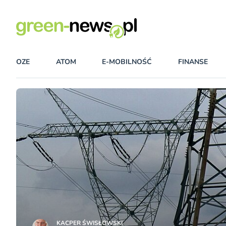
OZE
ATOM
E-MOBILNOŚĆ
FINANSE
KACPER ŚWISŁO­WSKI