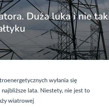
ora. Duża luka i nie tak
ałtyku
ktroenergetycznych wyłania się
ajbliższe lata. Niestety, nie jest to
nży wiatrowej