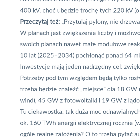
400 kV, choć ubędzie trochę tych 220 kV (o
Przeczytaj też:
„Przytulaj pylony, nie drzew
W planach jest zwiększenie liczby i możliw
swoich planach nawet małe modułowe reakt
10 lat (2025–2034) pochłonąć ponad 64 mld
Inwestycje mają jeden nadrzędny cel: zwię
Potrzeby pod tym względem będą tylko rosł
trzeba będzie znaleźć „miejsce” dla 18 GW
wind), 45 GW z fotowoltaiki i 19 GW z lądo
Tu ciekawostka: tak duża moc odnawialnych
ok. 160 TWh energii elektrycznej rocznie (
ogóle realne założenia? O to trzeba pytać a