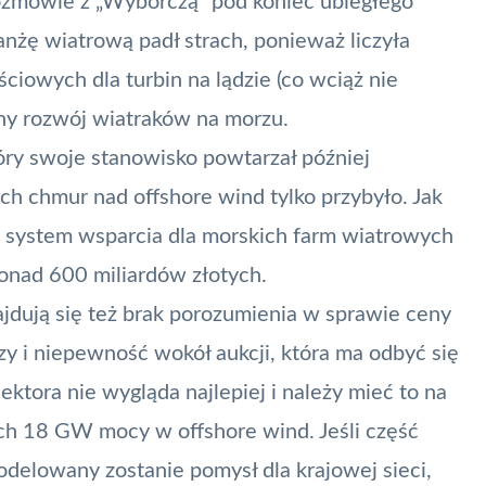
rozmowie z
„Wyborczą”
pod koniec ubiegłego
nżę wiatrową padł strach, ponieważ liczyła
iowych dla turbin na lądzie (co wciąż nie
ony rozwój wiatraków na morzu.
ry swoje stanowisko powtarzał później
ych chmur nad offshore wind tylko przybyło. Jak
, system wsparcia dla morskich farm wiatrowych
ponad 600 miliardów złotych.
ajdują się też brak porozumienia w sprawie ceny
zy i niepewność wokół aukcji, która ma odbyć się
ktora nie wygląda najlepiej i należy mieć to na
ych 18 GW mocy w offshore wind. Jeśli część
delowany zostanie pomysł dla krajowej sieci,