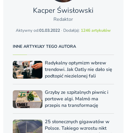
Kacper Świsło­wski
Redaktor
Aktywny od:
01.03.2022
· Dodał(a):
1246 artykułów
INNE ARTYKUŁY TEGO AUTORA
Radykalny optymizm wbrew
trendowi. Jak Oatly nie dało się
podtopić niezielonej fali
Grzyby ze szpitalnych piwnic i
portowe algi. Malmö ma
przepis na transformację
25 słonecznych gigawatów w
Polsce. Takiego wzrostu nikt