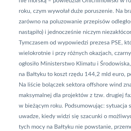
nie morską – powiedział Onichimowski w 
roku, czym wywołał duże poruszenie. Na bra
zarówno na poluzowanie przepisów odległośc
nastąpiło) i jednocześnie niczym niezakłóc
Tymczasem od wypowiedzi prezesa PSE, któ
wielokrotnie i przy różnych okazjach, czarn
ogłosiło Ministerstwo Klimatu i Środowiska
na Bałtyku to koszt rzędu 144,2 mld euro, 
Na liście bolączek sektora offshore wind zn
maksymalnej dla projektów z tzw. drugiej fa
w bieżącym roku. Podsumowując: sytuacja se
uwadze, kiedy widzi się szacunki o możliw
tych mocy na Bałtyku nie powstanie, przemo