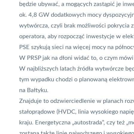
będzie ubywać, a mogących zastąpić je inwe
ok. 4,8 GW dodatkowych mocy dyspozycyjnyc
wytwórcza, czyli brak możliwości pokrycia 
operatora, aby rozpocząć inwestycje w ele
PSE szykują sieci na więcej mocy na północ
W PRSP jak na dłoni widać to, o czym mówi
W najbliższych latach źródła wytwórcze będ
tym wypadku chodzi o planowaną elektrowni
na Bałtyku.
Znajduje to odzwierciedlenie w planach roz
stałoprądowe (HVDC, linia wysokiego napięc
kraju. Energetyczna „autostrada”, czy też 
zostaną także linie najwyższego i wysokiego