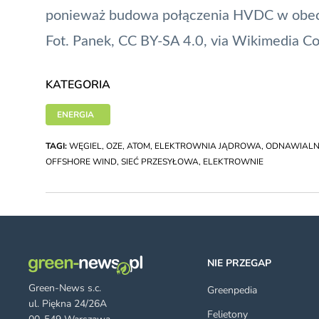
ponieważ budowa połączenia HVDC w obecn
Fot. Panek,
CC BY-SA 4.0
, via Wikimedia 
KATEGORIA
ENERGIA
TAGI:
WĘGIEL
,
OZE
,
ATOM
,
ELEKTROWNIA JĄDROWA
,
ODNAWIALNE
OFFSHORE WIND
,
SIEĆ PRZESYŁOWA
,
ELEKTROWNIE
NIE PRZEGAP
Green-News s.c.
Greenpedia
ul. Piękna 24/26A
Felietony