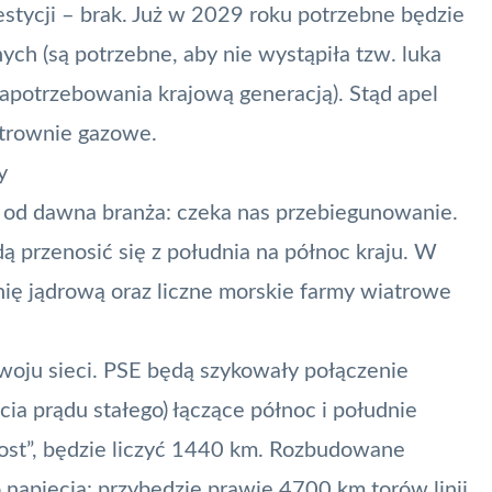
stycji – brak. Już w 2029 roku potrzebne będzie
h (są potrzebne, aby nie wystąpiła tzw. luka
zapotrzebowania krajową generacją). Stąd apel
ktrownie gazowe.
y
 od dawna branża: czeka nas przebiegunowanie.
ą przenosić się z południa na północ kraju. W
ę jądrową oraz liczne morskie farmy wiatrowe
woju sieci. PSE będą szykowały połączenie
ia prądu stałego) łączące północ i południe
„most”, będzie liczyć 1440 km. Rozbudowane
 napięcia: przybędzie prawie 4700 km torów linii