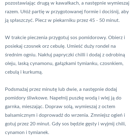
pozostawiając drugą w kawałkach, a następnie wymieszaj
razem. Ułóż partię w przygotowanej formie i dociśnij, aby
ją spłaszczyć. Piecz w piekarniku przez 45 - 50 minut.
W trakcie pieczenia przygotuj sos pomidorowy. Obierz i
posiekaj czosnek orz cebulę. Umieść duży rondel na
średnim ogniu. Nakłuj papryczki chilli i dodaj z odrobiną
oleju, laską cynamonu, gałązkami tymianku, czosnkiem,
cebulą i kurkumą.
Podsmażaj przez minutę lub dwie, a następnie dodaj
pomidory śliwkowe. Napełnij puszkę wodą i wlej ją do
garnka, mieszając. Dopraw solą, wymieszaj z octem
balsamicznym i doprowadź do wrzenia. Zmniejsz ogień i
gotuj przez 20 minut. Gdy sos będzie gęsty i wyjmij chili,
cynamon i tymianek.