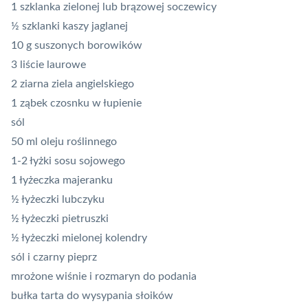
1 szklanka zielonej lub brązowej soczewicy
½ szklanki kaszy jaglanej
10 g suszonych borowików
3 liście laurowe
2 ziarna ziela angielskiego
1 ząbek czosnku w łupienie
sól
50 ml oleju roślinnego
1-2 łyżki sosu sojowego
1 łyżeczka majeranku
½ łyżeczki lubczyku
½ łyżeczki pietruszki
½ łyżeczki mielonej kolendry
sól i czarny pieprz
mrożone wiśnie i rozmaryn do podania
bułka tarta do wysypania słoików