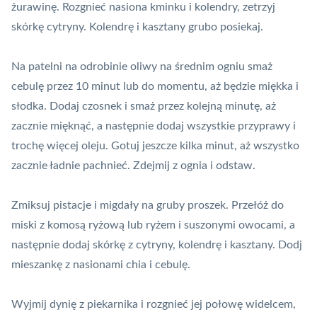
żurawinę. Rozgnieć nasiona kminku i kolendry, zetrzyj
skórkę cytryny. Kolendrę i kasztany grubo posiekaj.
Na patelni na odrobinie oliwy na średnim ogniu smaż
cebulę przez 10 minut lub do momentu, aż będzie miękka i
słodka. Dodaj czosnek i smaż przez kolejną minutę, aż
zacznie mięknąć, a następnie dodaj wszystkie przyprawy i
trochę więcej oleju. Gotuj jeszcze kilka minut, aż wszystko
zacznie ładnie pachnieć. Zdejmij z ognia i odstaw.
Zmiksuj pistacje i migdały na gruby proszek. Przełóż do
miski z komosą ryżową lub ryżem i suszonymi owocami, a
następnie dodaj skórkę z cytryny, kolendrę i kasztany. Dodj
mieszankę z nasionami chia i cebulę.
Wyjmij dynię z piekarnika i rozgnieć jej połowę widelcem,