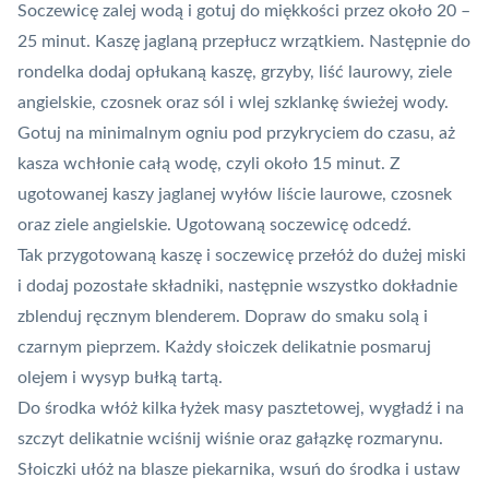
Soczewicę zalej wodą i gotuj do miękkości przez około 20 –
25 minut. Kaszę jaglaną przepłucz wrzątkiem. Następnie do
rondelka dodaj opłukaną kaszę, grzyby, liść laurowy, ziele
angielskie, czosnek oraz sól i wlej szklankę świeżej wody.
Gotuj na minimalnym ogniu pod przykryciem do czasu, aż
kasza wchłonie całą wodę, czyli około 15 minut. Z
ugotowanej kaszy jaglanej wyłów liście laurowe, czosnek
oraz ziele angielskie. Ugotowaną soczewicę odcedź.
Tak przygotowaną kaszę i soczewicę przełóż do dużej miski
i dodaj pozostałe składniki, następnie wszystko dokładnie
zblenduj ręcznym blenderem. Dopraw do smaku solą i
czarnym pieprzem. Każdy słoiczek delikatnie posmaruj
olejem i wysyp bułką tartą.
Do środka włóż kilka łyżek masy pasztetowej, wygładź i na
szczyt delikatnie wciśnij wiśnie oraz gałązkę rozmarynu.
Słoiczki ułóż na blasze piekarnika, wsuń do środka i ustaw