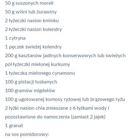
50 g suszonych moreli
50 g wiśni lub żurawiny
2 łyżeczki nasion kminku
2 łyżeczki nasion kolendry
1 cytryna
1 pęczek świeżej kolendry
200 g kasztanów jadlnych konserwowych lub świeżych
pół łyżeczki mielonej kurkumy
1 łyżeczka mielonego cynamonu
100 g pistacji łuskanych
100 gramów migdałów
100 g ugotowanej komosy ryżowej lub brązowego ryżu
2 łyżki nasion chia zmieszane z 6 łyżkami wody i
pozostawione do namoczenia (zamiast 2 jajek)
1 granat
na sos pomidorowy: