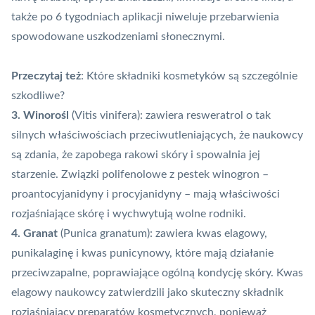
także po 6 tygodniach aplikacji niweluje przebarwienia
spowodowane uszkodzeniami słonecznymi.
Przeczytaj też
:
Które składniki kosmetyków są szczególnie
szkodliwe?
3. Winorośl
(Vitis vinifera): zawiera resweratrol o tak
silnych właściwościach przeciwutleniających, że naukowcy
są zdania, że zapobega rakowi skóry i spowalnia jej
starzenie. Związki polifenolowe z pestek winogron –
proantocyjanidyny i procyjanidyny – mają właściwości
rozjaśniające skórę i wychwytują wolne rodniki.
4. Granat
(Punica granatum): zawiera kwas elagowy,
punikalaginę i kwas punicynowy, które mają działanie
przeciwzapalne, poprawiające ogólną kondycję skóry. Kwas
elagowy naukowcy zatwierdzili jako skuteczny składnik
rozjaśniający preparatów kosmetycznych, ponieważ