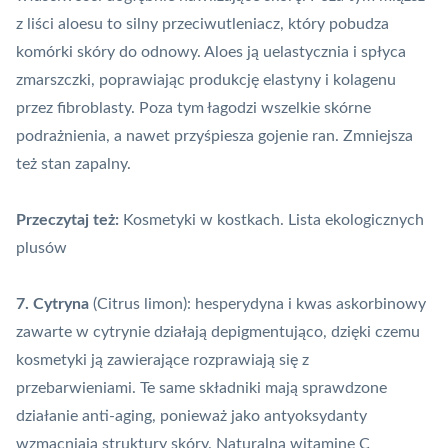
z liści aloesu to silny przeciwutleniacz, który pobudza
komórki skóry do odnowy. Aloes ją uelastycznia i spłyca
zmarszczki, poprawiając produkcję elastyny i kolagenu
przez fibroblasty. Poza tym łagodzi wszelkie skórne
podrażnienia, a nawet przyśpiesza gojenie ran. Zmniejsza
też stan zapalny.
Przeczytaj też:
Kosmetyki w kostkach. Lista ekologicznych
plusów
7. Cytryna
(Citrus limon): hesperydyna i kwas askorbinowy
zawarte w cytrynie działają depigmentująco, dzięki czemu
kosmetyki ją zawierające rozprawiają się z
przebarwieniami. Te same składniki mają sprawdzone
działanie anti-aging, ponieważ jako antyoksydanty
wzmacniają struktury skóry. Naturalną witaminę C