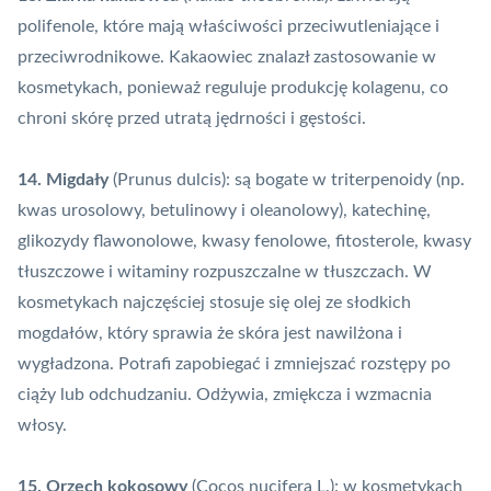
polifenole, które mają właściwości przeciwutleniające i
przeciwrodnikowe. Kakaowiec znalazł zastosowanie w
kosmetykach, ponieważ reguluje produkcję kolagenu, co
chroni skórę przed utratą jędrności i gęstości.
14. Migdały
(Prunus dulcis): są bogate w triterpenoidy (np.
kwas urosolowy, betulinowy i oleanolowy), katechinę,
glikozydy flawonolowe, kwasy fenolowe, fitosterole, kwasy
tłuszczowe i witaminy rozpuszczalne w tłuszczach. W
kosmetykach najczęściej stosuje się olej ze słodkich
mogdałów, który sprawia że skóra jest nawilżona i
wygładzona. Potrafi zapobiegać i zmniejszać rozstępy po
ciąży lub odchudzaniu. Odżywia, zmiękcza i wzmacnia
włosy.
15. Orzech kokosowy
(Cocos nucifera L.): w kosmetykach