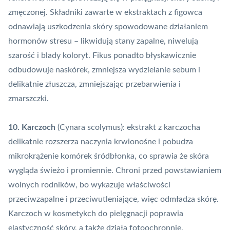
zmęczonej. Składniki zawarte w ekstraktach z figowca
odnawiają uszkodzenia skóry spowodowane działaniem
hormonów stresu – likwidują stany zapalne, niwelują
szarość i blady koloryt. Fikus ponadto błyskawicznie
odbudowuje naskórek, zmniejsza wydzielanie sebum i
delikatnie złuszcza, zmniejszając przebarwienia i
zmarszczki.
10. Karczoch
(Cynara scolymus): ekstrakt z karczocha
delikatnie rozszerza naczynia krwionośne i pobudza
mikrokrążenie komórek śródbłonka, co sprawia że skóra
wygląda świeżo i promiennie. Chroni przed powstawianiem
wolnych rodników, bo wykazuje właściwości
przeciwzapalne i przeciwutleniające, więc odmładza skórę.
Karczoch w kosmetykch do pielęgnacji poprawia
elastyczność skóry, a także działa fotoochronnie.