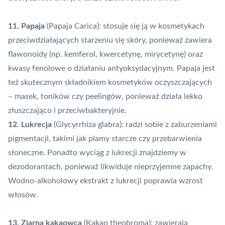
11. Papaja
(Papaja Carica): stosuje się ją w kosmetykach
przeciwdziałających starzeniu się skóry, ponieważ zawiera
flawonoidy (np. kemferol, kwercetynę, mirycetynę) oraz
kwasy fenolowe o działaniu antyoksydacyjnym. Papaja jest
też skutecznym składnikiem kosmetyków oczyszczających
– masek, toników czy peelingów, ponieważ działa lekko
złuszczająco i przeciwbakteryjnie.
12. Lukrecja
(Glycyrrhiza glabra): radzi sobie z zaburzeniami
pigmentacji, takimi jak plamy starcze czy przebarwienia
słoneczne. Ponadto wyciąg z lukrecji znajdziemy w
dezodorantach, ponieważ likwiduje nieprzyjemne zapachy.
Wodno-alkoholowy ekstrakt z lukrecji poprawia wzrost
włosów.
13. Ziarna kakaowca
(Kakao theobroma): zawierają