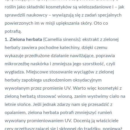
roślin jako składniki kosmetyków są wielozadaniowe i – jak
sprawdzili naukowcy – wywiązują się z zadań specjalnych
powierzonych im w misji upiększania skóry. Oto co
potrafią.
1. Zielona herbata
(Camellia sinensis): ekstrakt z zielonej
herbaty zawiera pochodne katechiny, dzięki czemu
wykazuje przedłużone działanie nawilżające, poprawia
mikrorzeźbę naskórka i zmniejsza jego szorstkość, czyli
wygładza. Miejscowe stosowanie wyciągów z zielonej
herbaty zapobiega uszkodzeniom oksydacyjnym
wywołanym przez promienie UV. Warto więc kosmetyki z
zieloną herbatą stosować wiosną, zanim wystwimy ciało na
letnie słońce. Jeśli jednak zdarzy nam się przesadzić z
opalaniem, zielona herbata potrafi zmniejszyć rumień
wywołany promieniowaniem UV. Docenią ją właściciele
cery przetłuszczającej się i skłonnej do trądziku, ponieważ