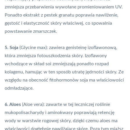
zmniejsza przebarwienia wywołane promieniowaniem UV.
Ponadto ekstrakt z pestek granatu poprawia nawilżenie,
gęstość i elastyczność skóry właściwej, co spowalnia
powstawanie zmarszczek.
5. Soja
(Glycine max): zawiera genisteinę izoflawonową,
która zmniejsza fotouszkodzenia skóry. Izoflawony
wchodzące w skład soi zmniejszają ponadto rozpad
kolagenu, hamując w ten sposób utratę jędrności skóry. Ze
względu na obecność fitohormonów soja ma właściowości
odmładzające.
6. Aloes
(Aloe vera): zawarte w tej leczniczej roślinie
mukopolisacharydy i aminokwasy poprawiają retencję
wody w warstwie rogowej skóry, dzięki czemu aloes ma
właściwości dogłębnie nawilżające skórę. Poza tym miąższ