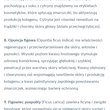
pochodzącą z soku z cytryny znajdziemy na etykietach
kosmetyków, które spłycają zmarszczki, bo aktywizują
produkcję kolagenu. Cytryna jest również remedium na
trądziki i choroby skóry głowy (działa przeciwgrzybiczo).
8. Opuncja figowa
(Opuntia ficus indica): ma właściwości
regenerujące i przeciwstarzeniowe dla skóry, włosów i
paznokci. Wysoki poziom kwasu linolowego stymuluje
odnowę komórkową, sprzyjając głębokiej i szybkiej
penetracji przez warstwy skóry właściwej. Kwasy oleinowy
i stearynowy zaś wspomagają nawilżenie skóry i produkcję
kolagenu, a kwas palmitynowy zapobiega powstawaniu
zmarszczek, wzmacniając barierę ochronną.
9. Figowiec pospolity
(Ficus carica): zawiera ficynę i związki
fenolowe, które sprawdzają się w pielęgnacji skóry suchej i