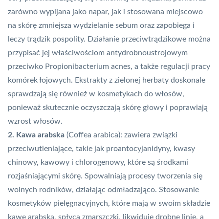
zarówno wypijana jako napar, jak i stosowana miejscowo
na skórę zmniejsza wydzielanie sebum oraz zapobiega i
leczy trądzik pospolity. Działanie przeciwtrądzikowe można
przypisać jej właściwościom antydrobnoustrojowym
przeciwko Propionibacterium acnes, a także regulacji pracy
komórek łojowych. Ekstrakty z zielonej herbaty doskonale
sprawdzają się również w kosmetykach do włosów,
ponieważ skutecznie oczyszczają skórę głowy i poprawiają
wzrost włosów.
2. Kawa arabska
(Coffea arabica): zawiera związki
przeciwutleniające, takie jak proantocyjanidyny, kwasy
chinowy, kawowy i chlorogenowy, które są środkami
rozjaśniającymi skórę. Spowalniają procesy tworzenia się
wolnych rodników, działając odmładzająco. Stosowanie
kosmetyków pielęgnacyjnych, które mają w swoim składzie
kawę arabską, spłyca zmarszczki, likwiduje drobne linie, a