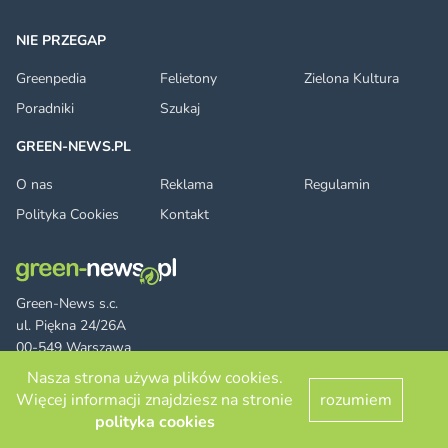
NIE PRZEGAP
Greenpedia
Felietony
Zielona Kultura
Poradniki
Szukaj
GREEN-NEWS.PL
O nas
Reklama
Regulamin
Polityka Cookies
Kontakt
Green-News s.c.
ul. Piękna 24/26A
00-549 Warszawa
Nasza strona używa plików cookies.
Więcej informacji znajdziesz na stronie
rozumiem
Facebook
Twitter
LinkedIn
RSS
© 2026 green-news.pl. All rights reserved.
polityka cookies