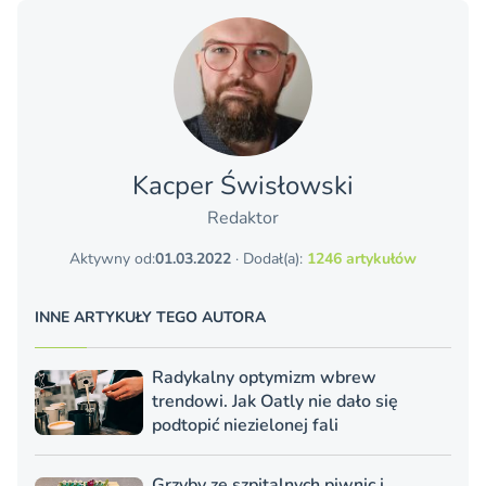
Kacper Świsło­wski
Redaktor
Aktywny od:
01.03.2022
· Dodał(a):
1246 artykułów
INNE ARTYKUŁY TEGO AUTORA
Radykalny optymizm wbrew
trendowi. Jak Oatly nie dało się
podtopić niezielonej fali
Grzyby ze szpitalnych piwnic i