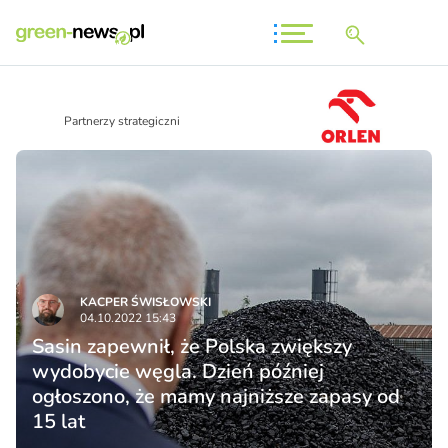
Partnerzy strategiczni
KACPER ŚWISŁO­WSKI
04.10.2022 15:43
Sasin zapewnił, że Polska zwiększy
wydobycie węgla. Dzień później
ogłoszono, że mamy najniższe zapasy od
15 lat