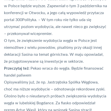
w Polsce będzie wyższe. Zapewniał o tym 3 października na
konferencji w Otwocku, a jego całą wypowiedź przytacza
portal
300Polityka
. – W tym roku nie tylko uda się
utrzymać poziom wydobycia, ale nawet nieco go zwiększyć
– przekonywał wicepremier.
O tym, że zwiększenie wydobycia węgla w Polsce jest
niemożliwe z wielu powodów,
pisaliśmy przy okazji innej
deklaracji Sasina na temat górnictwa
. W maju opowiadał,
że przygotowywane są inwestycje w sektorze.
Przeczytaj też:
Pekao wraca do węgla. Będzie finansować
handel paliwem
Opisywaliśmy już, że np.
Jastrzębska Spółka Węglowa
,
choć ma niższe wydobycie – odnotowuje rekordowe zyski.
Głośno było o nieudanych próbach zwiększenia wydobycia
węgla w lubelskiej Bogdance. Za fiasko odpowiedział
prezes Artur Wasil, który na wniosek Sasina stracił