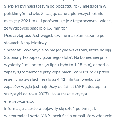
Sierpień był najsłabszym od początku roku miesiącem w
polskim górnictwie. Zliczając dane z pierwszych ośmiu
miesięcy 2021 roku i porównując je z tegorocznymi, widać,
że wydobycie spadło o 0,6 mln ton.
Przeczytaj też:
Jest węgiel, czy nie ma? Zamieszanie po
słowach Anny Moskwy
Sprzedaż i wydobycie to nie jedyne wskaźniki, które dołują.
Stopniały też zapasy „czarnego złota”. Na koniec sierpnia
wyniosły 1 milion ton (w lipcu było to 1,18 mln), chodzi o
zapasy zgromadzone przy kopalniach. W 2021 roku przed
jesienią na zwałach leżało aż 4,41 mln ton węgla. Stan
zapasów węgla jest najniższy od 15 lat (ARP udostępnia
statystyki od roku 2007) i to w trakcie kryzysu
energetycznego.
Informacje z sektora pojawiły się dzień po tym, jak
wicepremier i szefa MAP Jacek Sasin ogłosił, że wydobycie