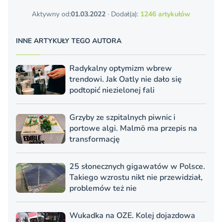
Aktywny od:
01.03.2022
· Dodał(a):
1246 artykułów
INNE ARTYKUŁY TEGO AUTORA
Radykalny optymizm wbrew
trendowi. Jak Oatly nie dało się
podtopić niezielonej fali
Grzyby ze szpitalnych piwnic i
portowe algi. Malmö ma przepis na
transformację
25 słonecznych gigawatów w Polsce.
Takiego wzrostu nikt nie przewidział,
problemów też nie
Wukadka na OZE. Kolej dojazdowa