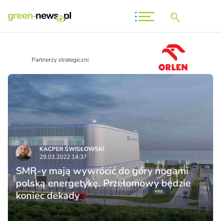
Partnerzy strategiczni
KACPER ŚWISŁO­WSKI
29.03.2022 14:37
SMR-y mają wywrócić do góry nogami
polską energetykę. Przełomowy będzie
koniec dekady