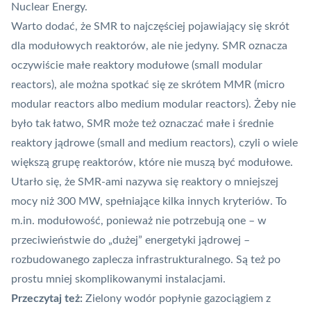
Nuclear Energy
.
Warto dodać, że
SMR
to najczęściej pojawiający się skrót
dla modułowych reaktorów, ale nie jedyny. SMR oznacza
oczywiście małe reaktory modułowe (small modular
reactors), ale można spotkać się ze skrótem MMR (micro
modular reactors albo medium modular reactors). Żeby nie
było tak łatwo, SMR może też oznaczać małe i średnie
reaktory jądrowe (small and medium reactors), czyli o wiele
większą grupę reaktorów, które nie muszą być modułowe.
Utarło się, że SMR-ami nazywa się reaktory o mniejszej
mocy niż 300 MW, spełniające kilka innych kryteriów. To
m.in. modułowość, ponieważ nie potrzebują one – w
przeciwieństwie do „dużej” energetyki jądrowej –
rozbudowanego zaplecza infrastrukturalnego. Są też po
prostu mniej skomplikowanymi instalacjami.
Przeczytaj też:
Zielony wodór popłynie gazociągiem z