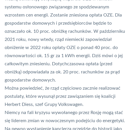
systemu osłonowego związanego ze spodziewanym
wzrostem cen energii. Zostanie zniesiona opłata OZE. Dla
gospodarstw domowych i przedsiębiorców będzie to
oznaczało ok. 10 proc. obniżkę rachunków. W październiku
2021 roku, nowy wtedy, rząd niemiecki zapowiedział
obniżenie w 2022 roku opłaty OZE o ponad 40 proc. do
równowartości ok. 15 gr za 1 kWh energii. Dziś mówi o jej
całkowitym zniesieniu. Dotychczasowa opłata (przed
obniżką) odpowiadała za ok. 20 proc. rachunków za prąd
gospodarstw domowych.
Można powiedzieć, że rząd częściowo zacznie realizować
postulaty, które wysunął przez zawiązaniem się koalicji
Herbert Diess
, szef Grupy Volkswagen.
Niemcy na fali kryzysu wywołanego przez Rosję mogą stać
się liderem zmian w nowoczesnym podejściu do energetyki.
Na pewno wystąpienie kanclerza przejdzie do historii jako