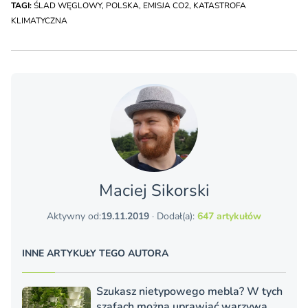
TAGI:
ŚLAD WĘGLOWY
,
POLSKA
,
EMISJA CO2
,
KATASTROFA
KLIMATYCZNA
Maciej Sikorski
Aktywny od:
19.11.2019
· Dodał(a):
647 artykułów
INNE ARTYKUŁY TEGO AUTORA
Szukasz nietypowego mebla? W tych
szafach można uprawiać warzywa,