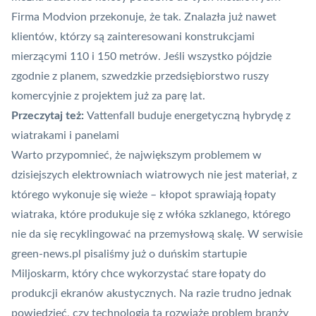
Firma Modvion przekonuje, że tak. Znalazła już nawet
klientów, którzy są zainteresowani konstrukcjami
mierzącymi 110 i 150 metrów. Jeśli wszystko pójdzie
zgodnie z planem, szwedzkie przedsiębiorstwo ruszy
komercyjnie z projektem już za parę lat.
Przeczytaj też:
Vattenfall buduje energetyczną hybrydę z
wiatrakami i panelami
Warto przypomnieć, że największym problemem w
dzisiejszych elektrowniach wiatrowych nie jest materiał, z
którego wykonuje się wieże – kłopot sprawiają łopaty
wiatraka, które produkuje się z włóka szklanego, którego
nie da się recyklingować na przemysłową skalę. W serwisie
green-news.pl pisaliśmy już o
duńskim startupie
Miljoskarm
, który chce wykorzystać stare łopaty do
produkcji ekranów akustycznych. Na razie trudno jednak
powiedzieć, czy technologia ta rozwiąże problem branży