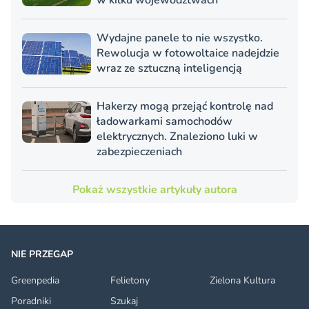
w kilku województwach
Wydajne panele to nie wszystko.
Rewolucja w fotowoltaice nadejdzie
wraz ze sztuczną inteligencją
Hakerzy mogą przejąć kontrolę nad
ładowarkami samochodów
elektrycznych. Znaleziono luki w
zabezpieczeniach
Pokaż wszystkie artykuły autora
NIE PRZEGAP
Greenpedia
Felietony
Zielona Kultura
Poradniki
Szukaj