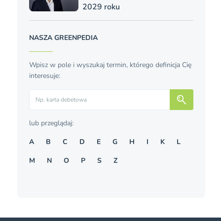
2029 roku
NASZA GREENPEDIA
Wpisz w pole i wyszukaj termin, którego definicja Cię
interesuje:
Szukaj
lub przeglądaj:
A
B
C
D
E
G
H
I
K
L
M
N
O
P
S
Z