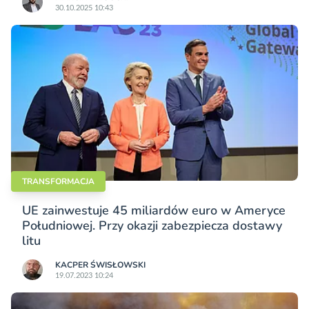
30.10.2025 10:43
TRANSFORMACJA
UE zainwestuje 45 miliardów euro w Ameryce
Południowej. Przy okazji zabezpiecza dostawy
litu
KACPER ŚWISŁO­WSKI
19.07.2023 10:24