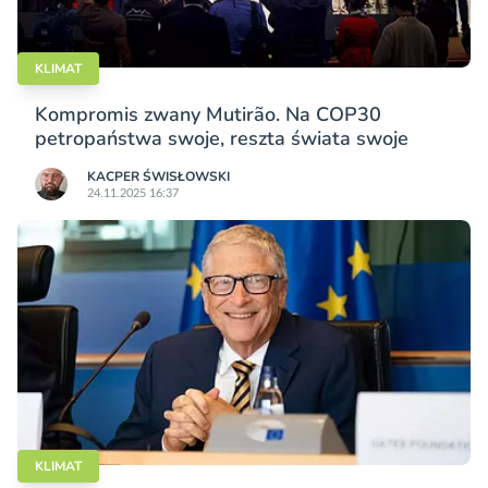
KLIMAT
Kompromis zwany Mutirão. Na COP30
petropaństwa swoje, reszta świata swoje
KACPER ŚWISŁO­WSKI
24.11.2025 16:37
KLIMAT