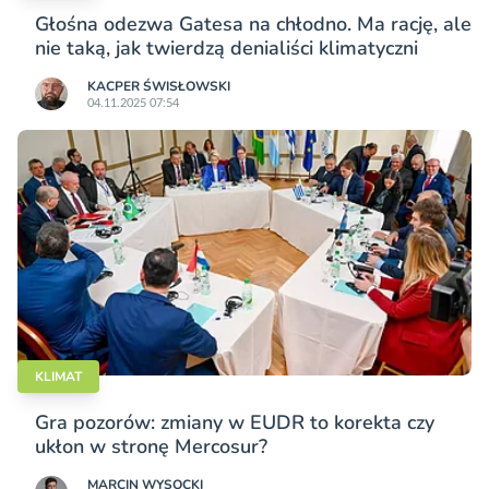
Głośna odezwa Gatesa na chłodno. Ma rację, ale
nie taką, jak twierdzą denialiści klimatyczni
KACPER ŚWISŁO­WSKI
04.11.2025 07:54
KLIMAT
Gra pozorów: zmiany w EUDR to korekta czy
ukłon w stronę Mercosur?
MARCIN WYSOCKI