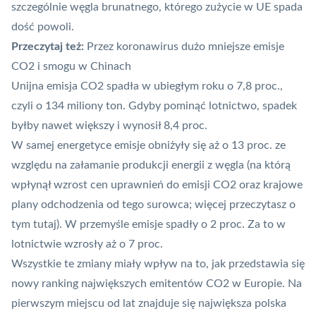
szczególnie węgla brunatnego, którego zużycie w UE spada
dość powoli.
Przeczytaj też:
Przez koronawirus dużo mniejsze emisje
CO2 i smogu w Chinach
Unijna emisja CO2 spadła w ubiegłym roku o 7,8 proc.,
czyli o 134 miliony ton. Gdyby pominąć lotnictwo, spadek
byłby nawet większy i wynosił 8,4 proc.
W samej energetyce emisje obniżyły się aż o 13 proc. ze
względu na załamanie produkcji energii z węgla (na którą
wpłynął wzrost cen uprawnień do emisji CO2 oraz krajowe
plany odchodzenia od tego surowca; więcej przeczytasz o
tym
tutaj
). W przemyśle emisje spadły o 2 proc. Za to w
lotnictwie wzrosły aż o 7 proc.
Wszystkie te zmiany miały wpływ na to, jak przedstawia się
nowy ranking największych emitentów CO2 w Europie. Na
pierwszym miejscu od lat znajduje się największa polska