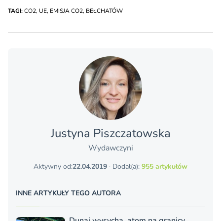
TAGI:
CO2
,
UE
,
EMISJA CO2
,
BEŁCHATÓW
Justyna Piszczatowska
Wydawczyni
Aktywny od:
22.04.2019
· Dodał(a):
955 artykułów
INNE ARTYKUŁY TEGO AUTORA
Dunaj wysycha, atom na granicy