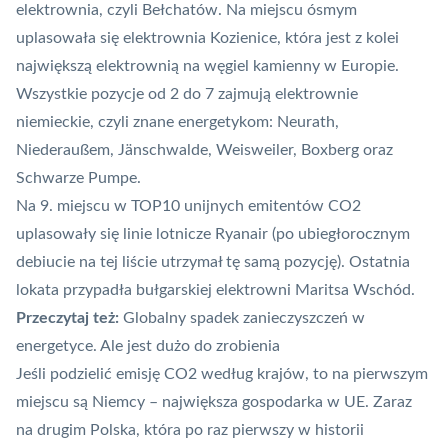
elektrownia, czyli
Bełchatów
. Na miejscu ósmym
uplasowała się elektrownia Kozienice, która jest z kolei
największą elektrownią na węgiel kamienny w Europie.
Wszystkie pozycje od 2 do 7 zajmują elektrownie
niemieckie, czyli znane energetykom: Neurath,
Niederaußem, Jänschwalde, Weisweiler, Boxberg oraz
Schwarze Pumpe.
Na 9. miejscu w TOP10 unijnych emitentów CO2
uplasowały się linie lotnicze
Ryanair (po ubiegłorocznym
debiucie na tej liście utrzymał tę samą pozycję). Ostatnia
lokata przypadła bułgarskiej elektrowni Maritsa Wschód.
Przeczytaj też:
Globalny spadek zanieczyszczeń w
energetyce. Ale jest dużo do zrobienia
Jeśli podzielić emisję CO2 według krajów, to na pierwszym
miejscu są Niemcy – największa gospodarka w UE. Zaraz
na drugim Polska, która po raz pierwszy w historii