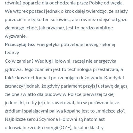
również poparcie dla odchodzenia przez Polskę od
węgla
.
We wtorek poszedł jednak o krok dalej twierdząc, że należy
porzucić nie tylko ten surowiec, ale również odejść od gazu
ziemnego, choć, jak przyznał, jest to bardzo ambitne
wyzwanie.
Przeczytaj też:
Energetyka potrzebuje nowej, zielonej
twarzy
Co w zamian? Według Hołowni, raczej nie energetyka
jądrowa. Jego zdaniem jest to technologia przestarzała, a
także kosztochłonna i potrzebująca dużo wody. Kandydat
zaznaczył jednak, że gdyby parlament przyjął ustawę dającą
zielone światło dla budowy w Polsce pierwszej takiej
jednostki, to by jej nie zawetował, bo w porównaniu ze
źródłami spalającymi paliwa kopalne jest to „mniejsze zło”.
Najbliższe sercu Szymona Hołowni są natomiast
odnawialne źródła energii (
OZE
), lokalne klastry