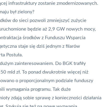
jącej infrastruktury zostanie zmodernizowanych.
maju był zielony?
ków do sieci pozwoli zmniejszyć zużycie
A uruchomione będzie aż 2,9 GW nowych mocy,
kontraktacja środków z Funduszu Wsparcia
etyczna staje się dziś jednym z filarów
ta Postuła.
o dużym zainteresowaniem. Do BGK trafiły
150 mld zł. To ponad dwukrotnie więcej niż
dowano o proporcjonalnym podziale funduszy
nili wymagania programu. Tak duże
ioty zdają sobie sprawę z konieczności działania
g. Szykują się też na nowe wyzwania.