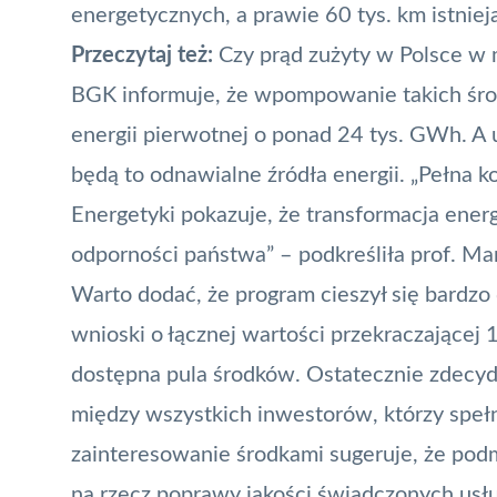
energetycznych, a prawie 60 tys. km istnie
Przeczytaj też:
Czy prąd zużyty w Polsce w 
BGK informuje, że wpompowanie takich środ
energii pierwotnej o ponad 24 tys. GWh. 
będą to odnawialne źródła energii. „Pełna 
Energetyki pokazuje, że transformacja energ
odporności państwa” – podkreśliła prof. Mar
Warto dodać, że program cieszył się bardz
wnioski o łącznej wartości przekraczającej 
dostępna pula środków. Ostatecznie zdecy
między wszystkich inwestorów, którzy speł
zainteresowanie środkami sugeruje, że podm
na rzecz poprawy jakości świadczonych usłu