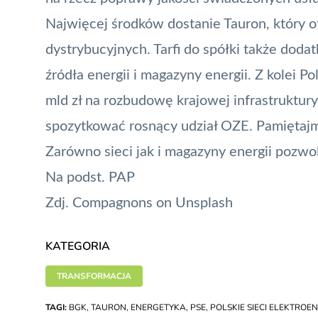
Najwięcej środków dostanie Tauron, który ot
dystrybucyjnych. Tarfi do spółki także dod
źródła energii i magazyny energii. Z kolei P
mld zł na rozbudowę krajowej infrastruktury
spozytkować rosnący udział OZE. Pamiętajm
Zarówno sieci jak i magazyny energii pozwo
Na podst. PAP
Zdj.
Compagnons
on
Unsplash
KATEGORIA
TRANSFORMACJA
TAGI:
BGK
,
TAURON
,
ENERGETYKA
,
PSE
,
POLSKIE SIECI ELEKTROE