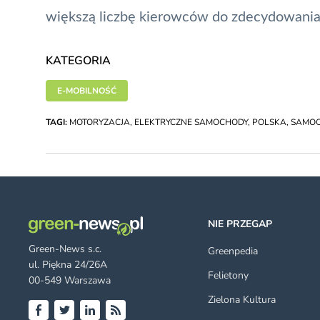
większą liczbę kierowców do zdecydowania 
KATEGORIA
E-MOBILNOŚĆ
TAGI:
MOTORYZACJA
,
ELEKTRYCZNE SAMOCHODY
,
POLSKA
,
SAMO
NIE PRZEGAP
Green-News s.c.
Greenpedia
ul. Piękna 24/26A
Felietony
00-549 Warszawa
Zielona Kultura