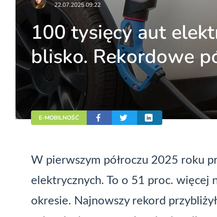
22.07.2025 09:22
100 tysięcy aut elek
blisko. Rekordowe p
E-MOBILNOŚĆ
W pierwszym półroczu 2025 roku prz
elektrycznych. To o 51 proc. więcej
okresie. Najnowszy rekord przybliży