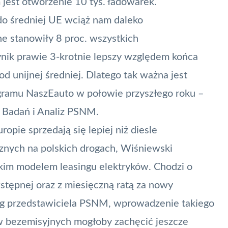
 jest otworzenie 10 tys. ładowarek.
do średniej UE wciąż nam daleko
e stanowiły 8 proc. wszystkich
ynik prawie 3-krotnie lepszy względem końca
od unijnej średniej. Dlatego tak ważna jest
gramu NaszEauto w połowie przyszłego roku –
 Badań i Analiz PSNM.
pie sprzedają się lepiej niż diesle
znych na polskich drogach, Wiśniewski
kim modelem leasingu elektryków. Chodzi o
stępnej oraz z miesięczną ratą za nowy
 przedstawiciela PSNM, wprowadzenie takiego
bezemisyjnych mogłoby zachęcić jeszcze