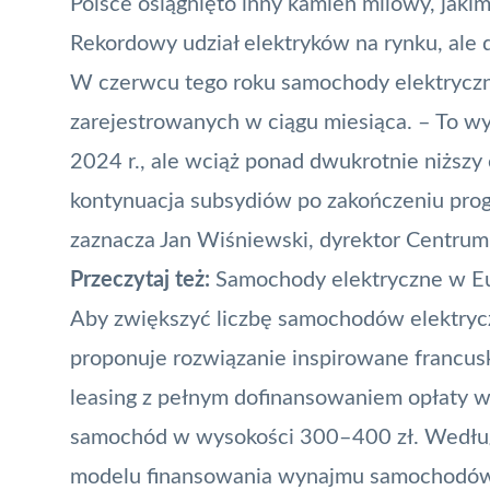
Polsce osiągnięto inny kamień milowy, jakim
Rekordowy udział elektryków na rynku, ale 
W czerwcu tego roku samochody elektryczn
zarejestrowanych w ciągu miesiąca. – To w
2024 r., ale wciąż ponad dwukrotnie niższy 
kontynuacja subsydiów po zakończeniu pro
zaznacza Jan Wiśniewski, dyrektor Centrum
Przeczytaj też:
Samochody elektryczne w Euro
Aby zwiększyć liczbę samochodów elektryc
proponuje rozwiązanie inspirowane francus
leasing z pełnym dofinansowaniem opłaty w
samochód w wysokości 300–400 zł. Według
modelu finansowania wynajmu samochodów 