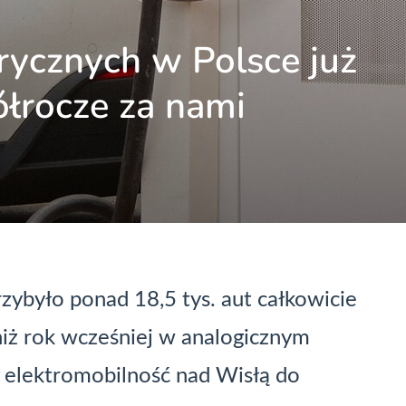
trycznych w Polsce już
ółrocze za nami
ybyło ponad 18,5 tys. aut całkowicie
 niż rok wcześniej w analogicznym
ł elektromobilność nad Wisłą do