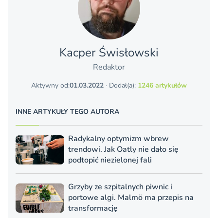
Kacper Świsło­wski
Redaktor
Aktywny od:
01.03.2022
· Dodał(a):
1246 artykułów
INNE ARTYKUŁY TEGO AUTORA
Radykalny optymizm wbrew
trendowi. Jak Oatly nie dało się
podtopić niezielonej fali
Grzyby ze szpitalnych piwnic i
portowe algi. Malmö ma przepis na
transformację