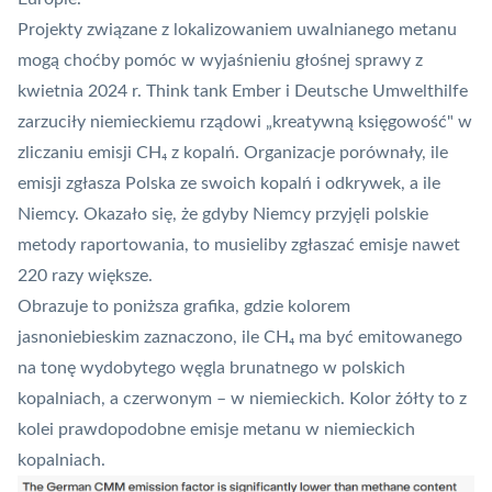
Projekty związane z lokalizowaniem uwalnianego metanu
mogą choćby pomóc w wyjaśnieniu głośnej sprawy z
kwietnia 2024 r. Think tank Ember i Deutsche Umwelthilfe
zarzuciły niemieckiemu rządowi „kreatywną księgowość" w
zliczaniu emisji CH₄ z kopalń. Organizacje porównały, ile
emisji zgłasza Polska ze swoich kopalń i odkrywek, a ile
Niemcy. Okazało się, że gdyby Niemcy przyjęli polskie
metody raportowania, to musieliby zgłaszać emisje nawet
220 razy większe.
Obrazuje to poniższa grafika, gdzie kolorem
jasnoniebieskim zaznaczono, ile CH₄ ma być emitowanego
na tonę wydobytego węgla brunatnego w polskich
kopalniach, a czerwonym – w niemieckich. Kolor żółty to z
kolei prawdopodobne emisje metanu w niemieckich
kopalniach.