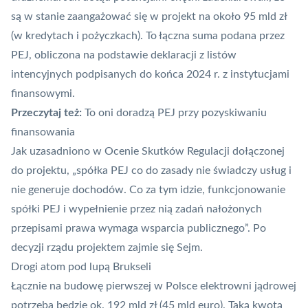
są w stanie zaangażować się w projekt na około 95 mld zł
(w kredytach i pożyczkach). To łączna suma
podana przez
PEJ
, obliczona na podstawie deklaracji z listów
intencyjnych podpisanych do końca 2024 r. z instytucjami
finansowymi.
Przeczytaj też:
To oni doradzą PEJ przy pozyskiwaniu
finansowania
Jak uzasadniono w Ocenie Skutków Regulacji dołączonej
do projektu, „spółka PEJ co do zasady nie świadczy usług i
nie generuje dochodów. Co za tym idzie, funkcjonowanie
spółki PEJ i wypełnienie przez nią zadań nałożonych
przepisami prawa wymaga wsparcia publicznego”. Po
decyzji rządu projektem zajmie się Sejm.
Drogi atom pod lupą Brukseli
Łącznie na budowę pierwszej w Polsce elektrowni jądrowej
potrzeba będzie ok. 192 mld zł (45 mld euro). Taką kwotą