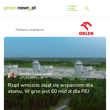
Partnerzy strategiczni
KACPER ŚWISŁO­WSKI
07.01.2025 15:21
Rząd wreszcie zajął się wsparciem dla
atomu. W grze jest 60 mld zł dla PEJ