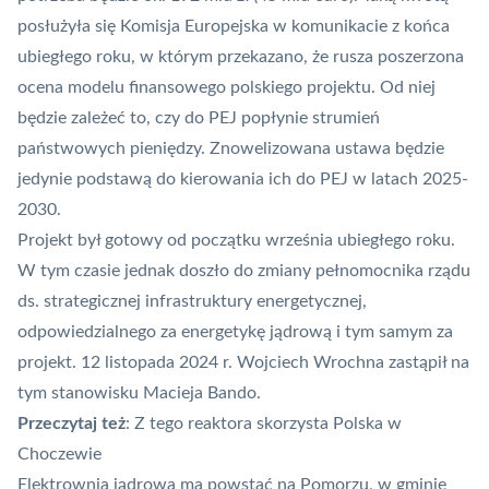
posłużyła się Komisja Europejska w komunikacie z końca
ubiegłego roku, w którym przekazano, że rusza
poszerzona
ocena modelu finansowego polskiego projektu
. Od niej
będzie zależeć to, czy do PEJ popłynie strumień
państwowych pieniędzy. Znowelizowana ustawa będzie
jedynie podstawą do kierowania ich do PEJ w latach 2025-
2030.
Projekt był gotowy od początku września ubiegłego roku.
W tym czasie jednak doszło do zmiany pełnomocnika rządu
ds. strategicznej infrastruktury energetycznej,
odpowiedzialnego za energetykę jądrową i tym samym za
projekt. 12 listopada 2024 r. Wojciech Wrochna zastąpił na
tym stanowisku Macieja Bando.
Przeczytaj też
:
Z tego reaktora skorzysta Polska w
Choczewie
Elektrownia jądrowa ma powstać na Pomorzu, w gminie