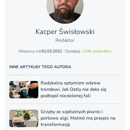
Kacper Świsło­wski
Redaktor
Aktywny od:
01.03.2022
· Dodał(a):
1246 artykułów
INNE ARTYKUŁY TEGO AUTORA
Radykalny optymizm wbrew
trendowi. Jak Oatly nie dało się
podtopić niezielonej fali
Grzyby ze szpitalnych piwnic i
portowe algi. Malmö ma przepis na
transformację