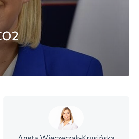
 CO2
Aneta Wieczerzak-Krusińska