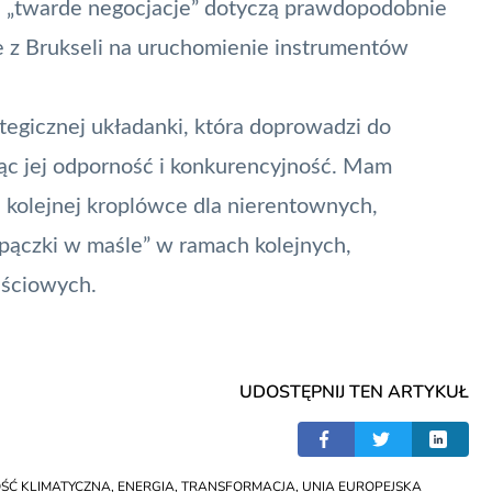
u „twarde negocjacje” dotyczą prawdopodobnie
e z Brukseli na uruchomienie instrumentów
ategicznej układanki, która doprowadzi do
ząc jej odporność i konkurencyjność. Mam
a kolejnej kroplówce dla nierentownych,
„pączki w maśle” w ramach kolejnych,
jściowych.
UDOSTĘPNIJ TEN ARTYKUŁ
ŚĆ KLIMATYCZNA
,
ENERGIA
,
TRANSFORMACJA
,
UNIA EUROPEJSKA