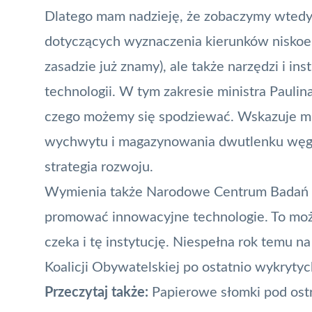
Dlatego mam nadzieję, że zobaczymy wtedy w
dotyczących wyznaczenia kierunków niskoem
zasadzie już znamy), ale także narzędzi i 
technologii. W tym zakresie ministra Paulin
czego możemy się spodziewać. Wskazuje m.in
wychwytu i magazynowania dwutlenku węgla
strategia rozwoju.
Wymienia także Narodowe Centrum Badań i
promować innowacyjne technologie. To moż
czeka i tę instytucję. Niespełna rok temu n
Koalicji Obywatelskiej po ostatnio wykryt
Przeczytaj także:
P
apierowe słomki pod os