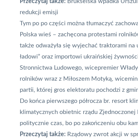
Przeczytaj także:
Brukselska wpadka Urszuli
redukcji emisji
Tym po po części można tłumaczyć zachowa
Polska wieś – zachęcona protestami rolników
także o
dważyła się wyjechać traktorami na 
ładowi”
oraz importowi ukraińskiej żywności
Stronnictwa Ludowego, wicepremier Władys
rolników wraz z Miłoszem Motyką, wiceminis
partii, której gros elektoratu pochodzi z gmi
Do końca pierwszego półrocza br. resort kl
klimatycznych obietnic rządu Zjednoczonej P
politycznie czas, bo po zakończeniu obu ka
Przeczytaj także:
Rządowy zwrot akcji w sp