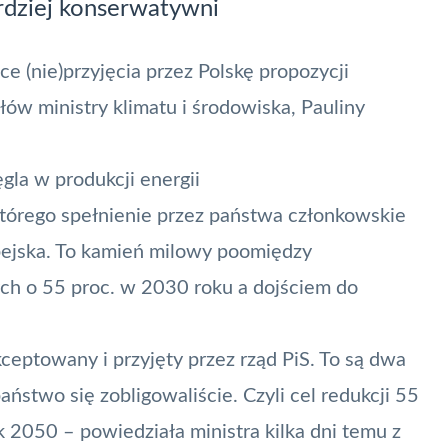
rdziej konserwatywni
e (nie)przyjęcia przez Polskę propozycji
ów ministry klimatu i środowiska, Pauliny
a w produkcji energii
 którego spełnienie przez państwa członkowskie
ejska. To kamień milowy poomiędzy
ych o 55 proc. w 2030 roku a dojściem do
kceptowany i przyjęty przez rząd PiS. To są dwa
aństwo się zobligowaliście. Czyli cel redukcji 55
k 2050 – powiedziała ministra kilka dni temu z