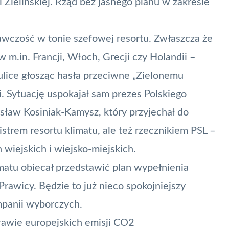
 Zielińskiej. Rząd bez jasnego planu w zakresie
wczość w tonie szefowej resortu. Zwłaszcza że
 m.in. Francji, Włoch, Grecji czy Holandii –
ulice głosząc hasła przeciwne „Zielonemu
. Sytuację uspokajał sam prezes Polskiego
ław Kosiniak-Kamysz, który przyjechał do
trem resortu klimatu, ale też rzecznikiem PSL –
n wiejskich i wiejsko-miejskich.
imatu obiecał przedstawić plan wypełnienia
rawicy. Będzie to już nieco spokojniejszy
mpanii wyborczych.
rawie europejskich emisji CO2