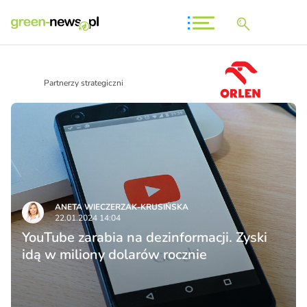
Partnerzy strategiczni
ANETA WIECZERZAK-KRUSIŃSKA
22.01.2024 14:04
YouTube zarabia na dezinformacji. Zyski
idą w miliony dolarów rocznie