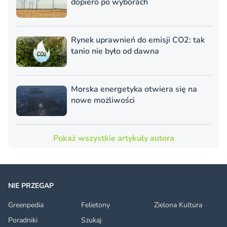
dopiero po wyborach
Rynek uprawnień do emisji CO2: tak
tanio nie było od dawna
Morska energetyka otwiera się na
nowe możliwości
Pokaż wszystkie artykuły autora
NIE PRZEGAP
Greenpedia
Felietony
Zielona Kultura
Poradniki
Szukaj