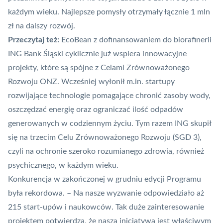
każdym wieku. Najlepsze pomysły otrzymały łącznie 1 mln
zł na dalszy rozwój.
Przeczytaj też:
EcoBean z dofinansowaniem do biorafinerii
ING Bank Śląski cyklicznie już wspiera innowacyjne
projekty, które są spójne z Celami Zrównoważonego
Rozwoju ONZ. Wcześniej wyłonił m.in. startupy
rozwijające technologie pomagające
chronić zasoby wody
,
oszczędzać energię oraz ograniczać ilość odpadów
generowanych w codziennym życiu
. Tym razem ING skupił
się na trzecim Celu Zrównoważonego Rozwoju (SGD 3),
czyli na ochronie szeroko rozumianego zdrowia, również
psychicznego, w każdym wieku.
Konkurencja w zakończonej w grudniu edycji Programu
była rekordowa. – Na nasze wyzwanie odpowiedziało aż
215 start-upów i naukowców. Tak duże zainteresowanie
projektem potwierdza, że nasza inicjatywa jest właściwym