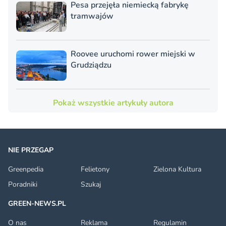
Pesa przejęła niemiecką fabrykę
tramwajów
Roovee uruchomi rower miejski w
Grudziądzu
Pokaż wszystkie artykuły autora
NIE PRZEGAP
Greenpedia
Felietony
Zielona Kultura
Poradniki
Szukaj
GREEN-NEWS.PL
O nas
Reklama
Regulamin