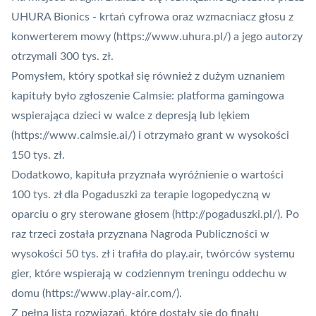
UHURA Bionics - krtań cyfrowa oraz wzmacniacz głosu z
konwerterem mowy (
https://www.uhura.pl/
) a jego autorzy
otrzymali 300 tys. zł.
Pomysłem, który spotkał się również z dużym uznaniem
kapituły było zgłoszenie Calmsie: platforma gamingowa
wspierająca dzieci w walce z depresją lub lękiem
(
https://www.calmsie.ai/
) i otrzymało grant w wysokości
150 tys. zł.
Dodatkowo, kapituła przyznała wyróżnienie o wartości
100 tys. zł dla Pogaduszki za terapie logopedyczną w
oparciu o gry sterowane głosem (
http://pogaduszki.pl/
). Po
raz trzeci została przyznana Nagroda Publiczności w
wysokości 50 tys. zł i trafiła do play.air, twórców systemu
gier, które wspierają w codziennym treningu oddechu w
domu (
https://www.play-air.com/
).
Z pełną listą rozwiązań, które dostały się do finału