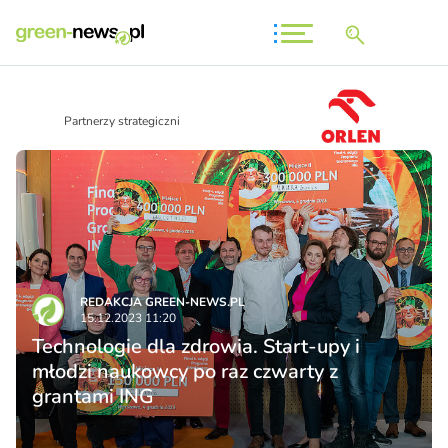
Partnerzy strategiczni
REDAKCJA GREEN-NEWS.PL
15.12.2023 11:20
Technologie dla zdrowia. Start-upy i
młodzi naukowcy po raz czwarty z
grantami ING