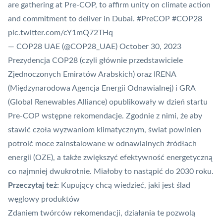
are gathering at Pre-COP, to affirm unity on climate action
and commitment to deliver in Dubai.
#PreCOP
#COP28
pic.twitter.com/cY1mQ72THq
— COP28 UAE (@COP28_UAE)
October 30, 2023
Prezydencja COP28 (czyli głównie przedstawiciele
Zjednoczonych Emiratów Arabskich) oraz IRENA
(Międzynarodowa Agencja Energii Odnawialnej) i GRA
(Global Renewables Alliance)
opublikowały w dzień startu
Pre-COP
wstępne rekomendacje. Zgodnie z nimi, że aby
stawić czoła wyzwaniom klimatycznym, świat powinien
potroić moce zainstalowane w odnawialnych źródłach
energii (OZE), a także zwiększyć efektywność energetyczną
co najmniej dwukrotnie. Miałoby to nastąpić do 2030 roku.
Przeczytaj też:
Kupujący chcą wiedzieć, jaki jest ślad
węglowy produktów
Zdaniem twórców rekomendacji, działania te pozwolą