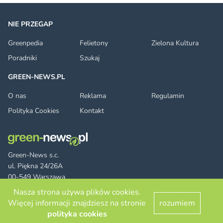
NIE PRZEGAP
Greenpedia
Felietony
Zielona Kultura
Poradniki
Szukaj
GREEN-NEWS.PL
O nas
Reklama
Regulamin
Polityka Cookies
Kontakt
Green-News s.c.
ul. Piękna 24/26A
00-549 Warszawa
Nasza strona używa plików cookies.
Więcej informacji znajdziesz na stronie
rozumiem
Facebook
Twitter
LinkedIn
RSS
© 2026 green-news.pl. All rights reserved.
polityka cookies