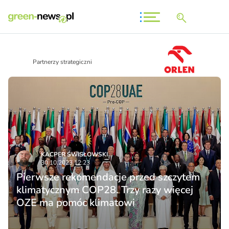
Partnerzy strategiczni
KACPER ŚWISŁO­WSKI
30.10.2023 12:23
Pierwsze rekomendacje przed szczytem
klimatycznym COP28. Trzy razy więcej
OZE ma pomóc klimatowi