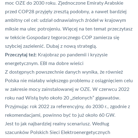
moc OZE do 2030 roku. Zjednoczone Emiraty Arabskie
przed COP28 przyjęły zresztą podobny, a nawet bardziej
ambitny cel cel: udział odnawialnych źródeł w krajowym
miksie ma ulec potrojeniu. Więcej na ten temat przeczytasz
w tekście
Gospodarz tegorocznego COP zamierza się
szybciej zazielenić. Dubaj z nową strategią
.
Przeczytaj też:
Krajobraz po pandemii i kryzysie
energetycznym. EBI ma dobre wieści
Z dostępnych powszechnie danych wynika, że również
Polska nie miałaby większego problemu z osiągnięciem celu
w zakresie mocy zainstalowanej w OZE. W
czerwcu 2022
roku nad Wisłą
było około 20 „zielonych” gigawatów.
Przyjmując rok 2022 za referencyjny, do 2030 r., zgodnie z
rekomendacjami, powinno być to już około 60 GW.
Jest to jak najbardziej realny scenariusz. Według
szacunków Polskich Sieci Elektroenergetycznych