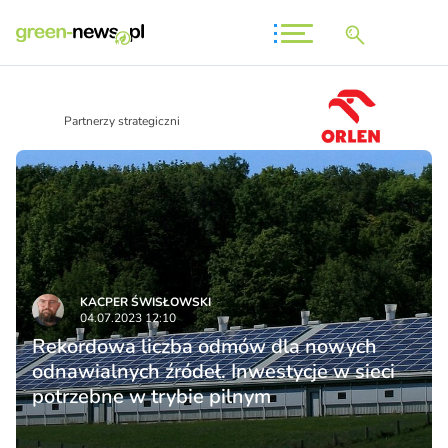
Partnerzy strategiczni
KACPER ŚWISŁO­WSKI
04.07.2023 12:10
Rekordowa liczba odmów dla nowych
odnawialnych źródeł. Inwestycje w sieci
potrzebne w trybie pilnym