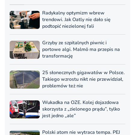
Radykalny optymizm wbrew
trendowi. Jak Oatly nie dało się
podtopić niezielonej fali
Grzyby ze szpitalnych piwnic i
portowe algi. Malmö ma przepis na
transformację
25 słonecznych gigawatów w Polsce.
Takiego wzrostu nikt nie przewidział,
problemów też nie
Wukadka na OZE. Kolej dojazdowa
skorzysta z „zielonego prądu”, tylko
jest jedno „ale”
Polski atom nie wytraca tempa. PEJ