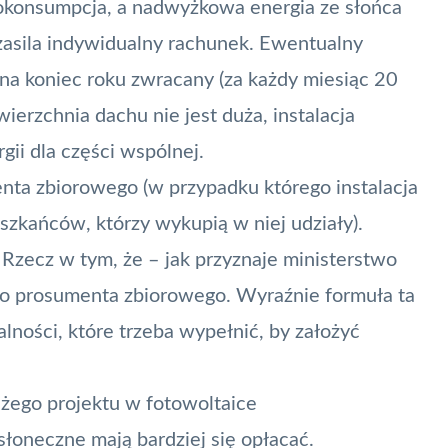
tokonsumpcja, a nadwyżkowa energia ze słońca
i zasila indywidualny rachunek. Ewentualny
 na koniec roku zwracany (za każdy miesiąc 20
ierzchnia dachu nie jest duża, instalacja
gii dla części wspólnej.
enta zbiorowego (w przypadku którego instalacja
szkańców, którzy wykupią w niej udziały).
 Rzecz w tym, że – jak przyznaje ministerstwo
go prosumenta zbiorowego. Wyraźnie formuła ta
alności, które trzeba wypełnić, by założyć
użego projektu w fotowoltaice
słoneczne mają bardziej się opłacać.