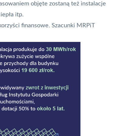
inasowaniem objęte zostaną też instalacje
epła itp.
korzyści finansowe. Szacunki MRPiT