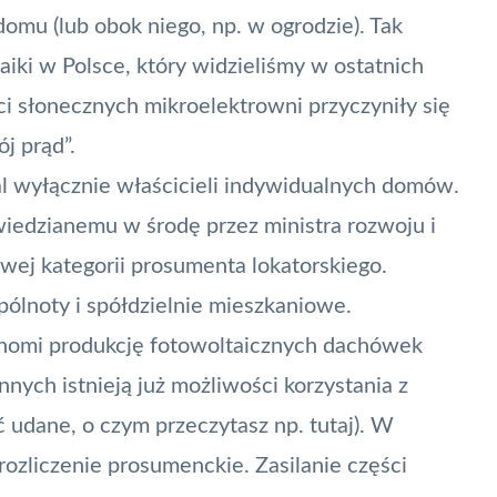
domu (lub obok niego, np. w ogrodzie). Tak
aiki w Polsce, który widzieliśmy w ostatnich
i słonecznych mikroelektrowni przyczyniły się
j prąd
”.
l wyłącznie właścicieli indywidualnych domów.
iedzianemu w środę przez ministra rozwoju i
ej kategorii prosumenta lokatorskiego.
ólnoty i spółdzielnie mieszkaniowe.
homi produkcję fotowoltaicznych dachówek
ych istnieją już możliwości korzystania z
ść udane, o czym
przeczytasz np. tutaj
). W
 rozliczenie prosumenckie. Zasilanie części