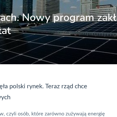
kach. Nowy program zak
łat
a polski rynek. Teraz rząd chce
wych
ów
, czyli osób, które zarówno zużywają energię