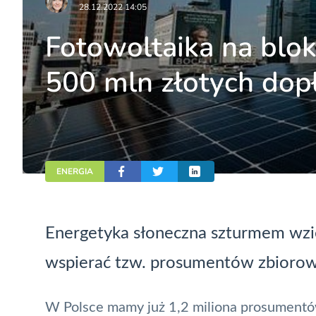
28.12.2022 14:05
Fotowoltaika na blo
500 mln złotych dop
ENERGIA
Energetyka słoneczna szturmem wzięł
wspierać tzw. prosumentów zbioro
W Polsce mamy już 1,2 miliona
prosument