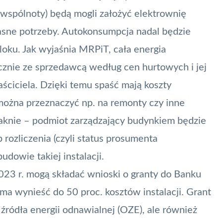
 wspólnoty) będą mogli założyć elektrownię
własne potrzeby. Autokonsumpcja nadal będzie
loku. Jak wyjaśnia MRPiT, cała energia
cznie ze sprzedawcą według cen hurtowych i jej
ciciela. Dzięki temu spaść mają koszty
ożna przeznaczyć np. na remonty czy inne
raknie – podmiot zarządzający budynkiem będzie
 rozliczenia (czyli status prosumenta
udowie takiej instalacji.
023 r. mogą składać wnioski o granty do Banku
 wynieść do 50 proc. kosztów instalacji. Grant
ródła energii odnawialnej (OZE), ale również