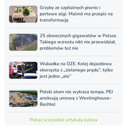
Grzyby ze szpitalnych piwnic i
portowe algi. Malmö ma przepis na
transformację
25 słonecznych gigawatów w Polsce.
Takiego wzrostu nikt nie przewidział,
problemów też nie
Wukadka na OZE. Kolej dojazdowa
skorzysta z „zielonego prądu”, tylko
jest jedno „ale”
Polski atom nie wytraca tempa. PEJ
aneksują umowę z Westinghouse–
Bechtel
Pokaż wszystkie artykuły autora