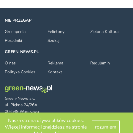
NIE PRZEGAP
Greenpedia
Felietony
Zielona Kultura
Poradniki
Szukaj
GREEN-NEWS.PL
O nas
Reklama
Regulamin
Polityka Cookies
Kontakt
Green-News s.c.
ul. Piękna 24/26A
00-549 Warszawa
Nasza strona używa plików cookies.
Więcej informacji znajdziesz na stronie
rozumiem
Facebook
Twitter
LinkedIn
RSS
© 2026 green-news.pl. All rights reserved.