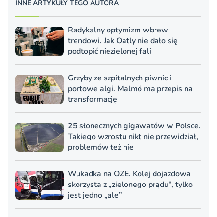
INNE ARTYKUŁY TEGO AUTORA
Radykalny optymizm wbrew
trendowi. Jak Oatly nie dało się
podtopić niezielonej fali
Grzyby ze szpitalnych piwnic i
portowe algi. Malmö ma przepis na
transformację
25 słonecznych gigawatów w Polsce.
Takiego wzrostu nikt nie przewidział,
problemów też nie
Wukadka na OZE. Kolej dojazdowa
skorzysta z „zielonego prądu”, tylko
jest jedno „ale”