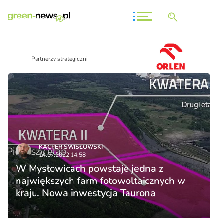
Partnerzy strategiczni
KACPER ŚWISŁO­WSKI
14.07.2022 14:58
W Mysłowicach powstaje jedna z
największych farm fotowoltaicznych w
kraju. Nowa inwestycja Taurona