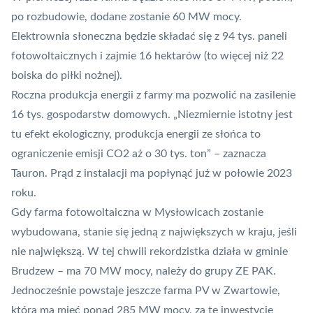
po rozbudowie, dodane zostanie 60 MW mocy.
Elektrownia słoneczna będzie składać się z 94 tys. paneli
fotowoltaicznych i zajmie 16 hektarów (to więcej niż 22
boiska do piłki nożnej).
Roczna produkcja energii z farmy ma pozwolić na zasilenie
16 tys. gospodarstw domowych. „Niezmiernie istotny jest
tu efekt ekologiczny, produkcja energii ze słońca to
ograniczenie emisji CO2 aż o 30 tys. ton” – zaznacza
Tauron. Prąd z instalacji ma popłynąć już w połowie 2023
roku.
Gdy farma fotowoltaiczna w Mysłowicach zostanie
wybudowana, stanie się jedną z największych w kraju, jeśli
nie największą. W tej chwili
rekordzistka działa w gminie
Brudzew
– ma 70 MW mocy, należy do grupy ZE PAK.
Jednocześnie powstaje jeszcze farma PV w Zwartowie
,
która ma mieć ponad 285 MW mocy, za tę inwestycję