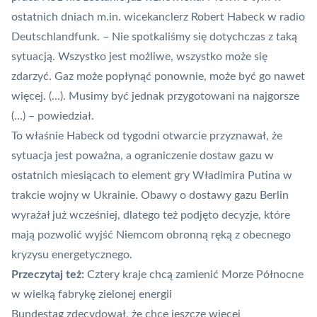
ostatnich dniach m.in. wicekanclerz Robert Habeck w radio
Deutschlandfunk
. – Nie spotkaliśmy się dotychczas z taką
sytuacją. Wszystko jest możliwe, wszystko może się
zdarzyć. Gaz może popłynąć ponownie, może być go nawet
więcej. (...). Musimy być jednak przygotowani na najgorsze
(...) – powiedział.
To właśnie Habeck od tygodni otwarcie przyznawał, że
sytuacja jest poważna, a ograniczenie dostaw gazu w
ostatnich miesiącach to element gry Władimira Putina w
trakcie wojny w Ukrainie.
Obawy o dostawy gazu Berlin
wyrażał już wcześniej
, dlatego też podjęto decyzje, które
mają pozwolić wyjść Niemcom obronną ręką z obecnego
kryzysu energetycznego.
Przeczytaj też:
Cztery kraje chcą zamienić Morze Północne
w wielką fabrykę zielonej energii
Bundestag zdecydował, że chce jeszcze więcej