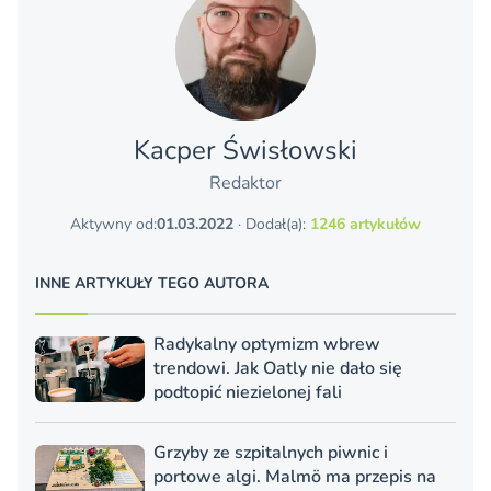
Kacper Świsło­wski
Redaktor
Aktywny od:
01.03.2022
· Dodał(a):
1246 artykułów
INNE ARTYKUŁY TEGO AUTORA
Radykalny optymizm wbrew
trendowi. Jak Oatly nie dało się
podtopić niezielonej fali
Grzyby ze szpitalnych piwnic i
portowe algi. Malmö ma przepis na