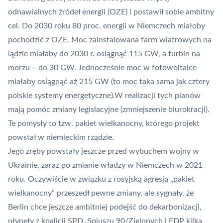
odnawialnych źródeł energii (OZE) i postawił sobie ambitny
cel. Do 2030 roku 80 proc. energii w Niemczech miałoby
pochodzić z OZE. Moc zainstalowana farm wiatrowych na
lądzie miałaby do 2030 r. osiągnąć 115 GW, a turbin na
morzu – do 30 GW. Jednocześnie moc w fotowoltaice
miałaby osiągnąć aż 215 GW (to moc taka sama jak cztery
polskie systemy energetyczne).W realizacji tych planów
mają pomóc zmiany legislacyjne (zmniejszenie biurokracji).
Te pomysły to tzw. pakiet wielkanocny
, którego projekt
powstał w niemieckim rządzie.
Jego zręby powstały jeszcze przed wybuchem wojny w
Ukrainie, zaraz po zmianie władzy w Niemczech w 2021
roku. Oczywiście w związku z rosyjską agresją „pakiet
wielkanocny” przeszedł pewne zmiany, ale sygnały, że
Berlin chce jeszcze ambitniej podejść do dekarbonizacji,
płynęły z koalicji SPD, Sojuszu 90/Zielonych i FDP kilka