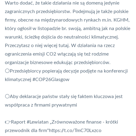
Warto dodać, że takie działania nie są domeną jedynie
zagranicznych przedsiębiorstw. Podejmują je także polskie
firmy, obecne na międzynarodowych rynkach m.in. KGHM,
który ogłosił w listopadzie br. swoją, ambitną jak na polskie
warunki, ścieżkę dojścia do neutralności klimatycznej.
Przeczytasz o niej więcej
tutaj
. W działania na rzecz
ograniczenia emisji CO2 włączają się też rodzime
organizacje biznesowe edukując przedsiębiorców.
⚪Przedsiębiorcy popierają decyzje podjęte na konferencji
klimatycznej
#COP26Glasgow
⚪Aby deklaracje państw stały się faktem kluczowa jest
współpraca z firmami prywatnymi
👉Raport
#Lewiatan
„Zrównoważone finanse - krótki
przewodnik dla firm"
https://t.co/TmC70Lxzco