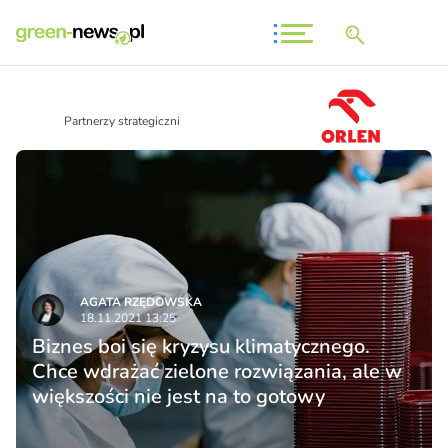
Partnerzy strategiczni
AGATA RZĘDOWSKA
18.11.2021 13:25
Biznes boi się kryzysu klimatycznego.
Chce wdrażać zielone rozwiązania, ale w
większości nie jest na to gotowy