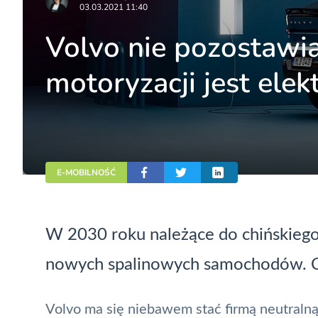
03.03.2021 11:40
Volvo nie pozostawia
motoryzacji jest elek
E-MOBILNOŚĆ
W 2030 roku należące do chińskiego
nowych spalinowych samochodów. Cz
Volvo ma się niebawem stać firmą
neutralną