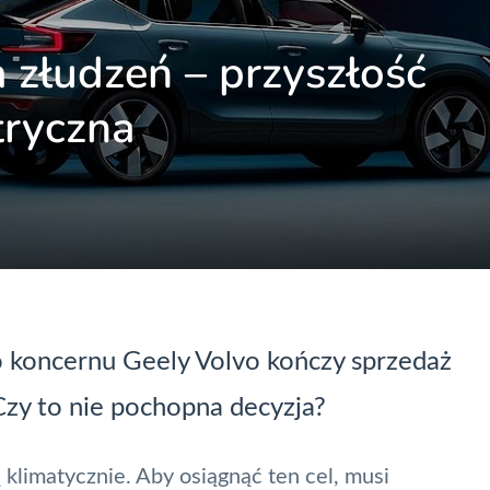
 złudzeń – przyszłość
tryczna
 koncernu Geely Volvo kończy sprzedaż
y to nie pochopna decyzja?
 klimatycznie
. Aby osiągnąć ten cel, musi