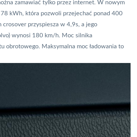
można zamawiać tylko przez internet. W nowym
78 kWh, która pozwoli przejechać ponad 400
crosover przyspiesza w 4,9s, a jego
lvo) wynosi 180 km/h. Moc silnika
u obrotowego. Maksymalna moc ładowania to