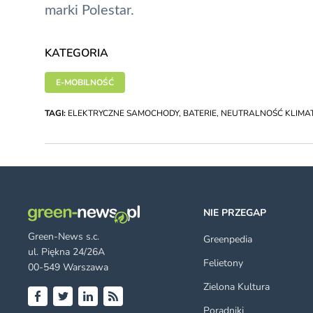
marki Polestar.
KATEGORIA
E-MOBILNOŚĆ
TAGI:
ELEKTRYCZNE SAMOCHODY
,
BATERIE
,
NEUTRALNOŚĆ KLIMA
NIE PRZEGAP
Green-News s.c.
Greenpedia
ul. Piękna 24/26A
Felietony
00-549 Warszawa
Zielona Kultura
Poradniki
Facebook
Twitter
LinkedIn
RSS